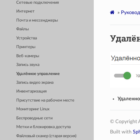
Сетевые подключения
Интернет
»
Руковод
Почта и мессенджеры
Файлы
Удалё
Устройства
Принтеры
Веб-камеры
Запись звука
Удалённое управление
Запись видео экрана
Инвентаризация
Удаленно
Присутствие на рабочем месте
Мониторинг Linux
Беспроводные сети
© Copyright A
Метки и блокировка доступа
Built with
Sp
Файловый сканер (старая версия)