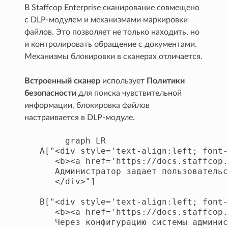
В Staffcop Enterprise сканирование совмещено
с DLP‑модулем и механизмами маркировки
файлов. Это позволяет не только находить, но
и контролировать обращение с документами.
Механизмы блокировки в сканерах отличается.
Встроенный сканер
использует
Политики
безопасности
для поиска чувствительной
информации, блокировка файлов
настраивается в DLP-модуле.
        graph LR

   A["<div style='text-align:left; font-
      <b><a href='https://docs.staffcop.
      Администратор задает пользовательс
      </div>"]

   B["<div style='text-align:left; font-
      <b><a href='https://docs.staffcop.
      Через конфигурацию системы админис