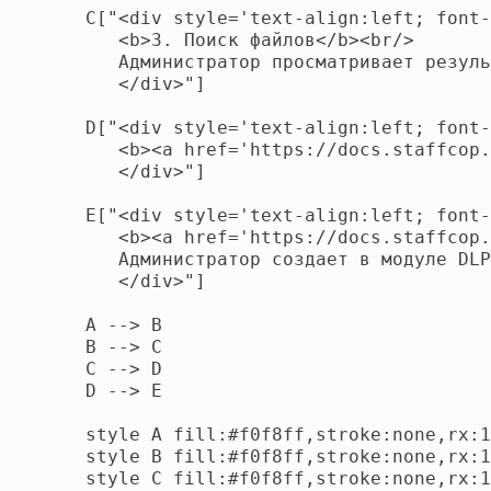
   C["<div style='text-align:left; font-
      <b>3. Поиск файлов</b><br/>

      Администратор просматривает резуль
      </div>"]

   D["<div style='text-align:left; font-
      <b><a href='https://docs.staffcop.
      </div>"]

   E["<div style='text-align:left; font-
      <b><a href='https://docs.staffcop.
      Администратор создает в модуле DLP
      </div>"]

   A --> B

   B --> C

   C --> D

   D --> E

   style A fill:#f0f8ff,stroke:none,rx:1
   style B fill:#f0f8ff,stroke:none,rx:1
   style C fill:#f0f8ff,stroke:none,rx:1