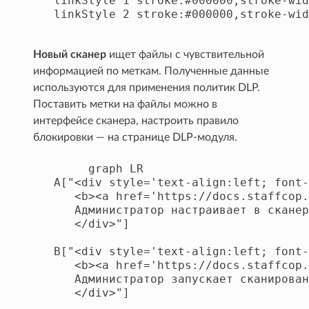
   linkStyle 1 stroke:#000000,stroke-wid
   linkStyle 2 stroke:#000000,stroke-wid
Новый сканер
ищет файлы с чувствительной
информацией по меткам. Полученные данные
используются для применения политик DLP.
Поставить метки на файлы можно в
интерфейсе сканера, настроить правило
блокировки — на странице DLP-модуля.
        graph LR

   A["<div style='text-align:left; font-
      <b><a href='https://docs.staffcop.
      Администратор настраивает в сканер
      </div>"]

   B["<div style='text-align:left; font-
      <b><a href='https://docs.staffcop.
      Администратор запускает сканирован
      </div>"]
