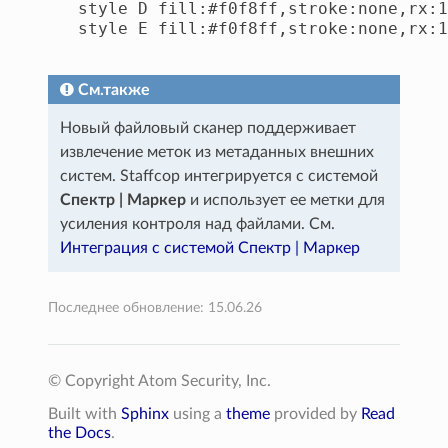
   style D fill:#f0f8ff,stroke:none,rx:1
   style E fill:#f0f8ff,stroke:none,rx:1
См.также
Новый файловый сканер поддерживает
извлечение меток из метаданных внешних
систем. Staffcop интегрируется с системой
Спектр | Маркер
и использует ее метки для
усиления контроля над файлами. См.
Интеграция с системой Спектр | Маркер
Последнее обновление: 15.06.26
© Copyright Atom Security, Inc.
Built with
Sphinx
using a
theme
provided by
Read
the Docs
.