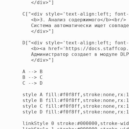
      </div>"]

   C["<div style='text-align:left; font-
      <b>3. Анализ содержимого</b><br/>

      Система автоматически ищет совпаде
      </div>"]

   D["<div style='text-align:left; font-
      <b><a href='https://docs.staffcop.
      Администратор создает в модуле DLP
      </div>"]

   A --> B

   B --> C

   C --> D

   style A fill:#f0f8ff,stroke:none,rx:1
   style B fill:#f0f8ff,stroke:none,rx:1
   style C fill:#f0f8ff,stroke:none,rx:1
   style D fill:#f0f8ff,stroke:none,rx:1
   linkStyle 0 stroke:#000000,stroke-wid