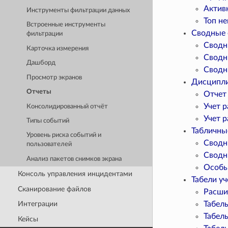
Актив
Инструменты фильтрации данных
Топ н
Встроенные инструменты
Сводные 
фильтрации
Сводн
Карточка измерения
Сводн
Дашборд
Сводн
Просмотр экранов
Дисципли
Отчеты
Отчет
Учет р
Консолидированный отчёт
Учет р
Типы событий
Табличны
Уровень риска событий и
Сводн
пользователей
Сводн
Анализ пакетов снимков экрана
Особы
Консоль управления инцидентами
Табели уч
Сканирование файлов
Расши
Табел
Интеграции
Табел
Кейсы