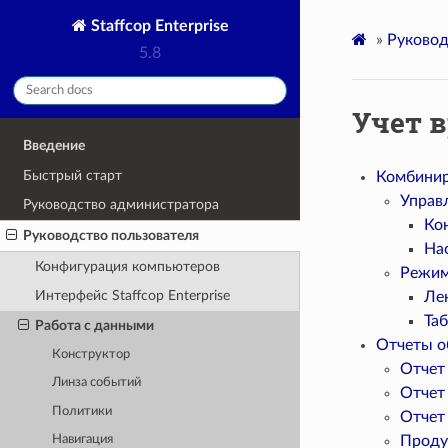
Staffcop Enterprise
»
Руковод
5.8
Учет 
Введение
Быстрый старт
Комбинир
Управ
Руководство администратора
Ко
Руководство пользователя
На
Конфигурация компьютеров
Режим
Интерфейс Staffcop Enterprise
Ле
Та
Работа с данными
Отчеты о
Конструктор
Отчет
Линза событий
Отчет 
Политики
Отчет
Проду
Навигация