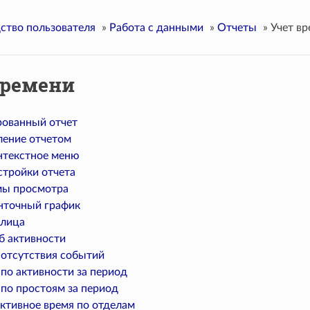
ство пользователя
»
Работа с данными
»
Отчеты
»
Учет в
времени
ованный отчет
ление отчетом
нтекстное меню
стройки отчета
ы просмотра
нточный график
блица
б активности
 отсутствия событий
по активности за период
 по простоям за период
ктивное время по отделам