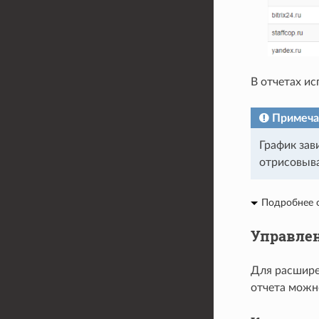
В отчетах ис
Примеча
График зав
отрисовыв
Подробнее о
Управле
Для расшире
отчета можн