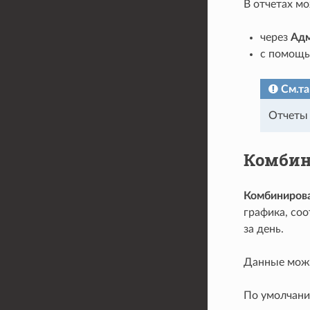
В отчетах мо
через
Ад
с помощь
См.т
Отчеты 
Комбин
Комбиниров
графика, со
за день.
Данные можн
По умолчани