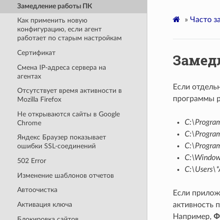
Замедление работы ПК
»
Часто з
Как применить новую
конфигурацию, если агент
работает по старым настройкам
Сертификат
Замед
Смена IP-адреса сервера на
агентах
Если отдельн
Отсутствует время активности в
программы р
Mozilla Firefox
Не открываются сайты в Google
C:\Program
Chrome
C:\Program
Яндекс Браузер показывает
C:\Progra
ошибки SSL-соединений
C:\Windo
502 Error
C:\Users\
Изменение шаблонов отчетов
Автоочистка
Если прилож
активность 
Активация ключа
Например,
Ф
Блокировка сайтов