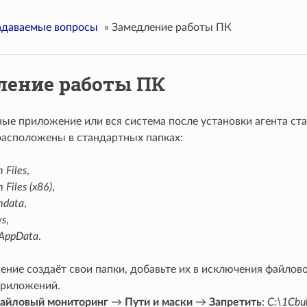
адаваемые вопросы
»
Замедление работы ПК
ление работы ПК
ые приложение или вся система после установки агента ста
асположены в стандартных папках:
 Files
,
 Files (x86)
,
mdata
,
ws
,
*AppData
.
ение создаёт свои папки, добавьте их в исключения файлов
приложений.
айловый мониторинг
→
Пути и маски
→
Запретить
:
C:\1Cbu