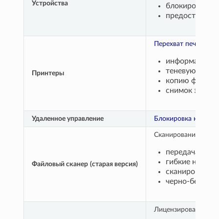
Устройства
блокировка US
предоставлени
Перехват печати
для
информацию о
теневую копи
Принтеры
копию файла с
снимок экрана
Удаленное управление
Блокировка компью
Сканирование файло
передача изме
гибкие настро
Файловый сканер
(старая версия)
сканирование 
черно-белые с
Лицензированный ко