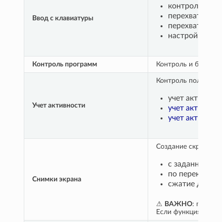
контроль клав
перехват паро
Ввод с клавиатуры
перехват фун
настройка иск
Контроль программ
Контроль и блокиро
Контроль пользоват
учет активног
Учет активности
учет активност
учет активнос
Создание скриншот
с заданным ин
по переключен
Снимки экрана
сжатие для эк
⚠
ВАЖНО
: macOS 
Если функция не ну