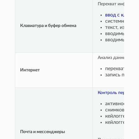
Перехват информац
ввод с клавиат
системные кл
Клавиатура и буфер обмена
текст, изобра
вводимый и вы
вводимый и вы
Анализ данных сете
перехват запр
Интернет
запись посеще
Контроль переписок
активности по
снимков экран
кейлоггера;
кейлоггера;
Почта и мессенджеры