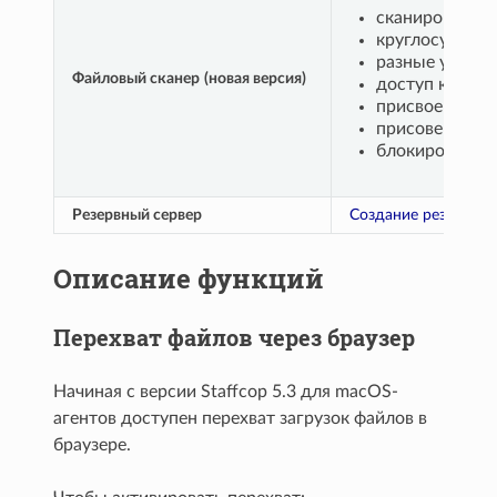
сканирование 
круглосуточны
разные уровни
Файловый сканер
(новая версия)
доступ к файл
присвоение ка
присовение ме
блокировка че
Резервный сервер
Создание резервных
Описание функций
Перехват файлов через браузер
Начиная с версии Staffcop 5.3 для macOS-
агентов доступен перехват загрузок файлов в
браузере.