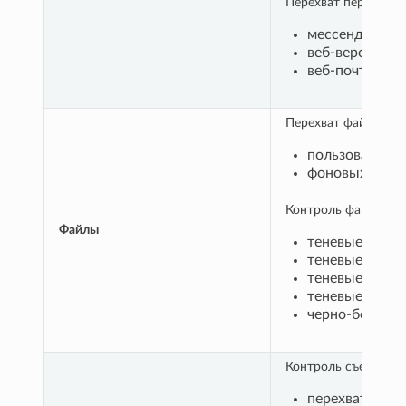
Перехват переписки
мессенджеры: W
веб-версии ме
веб-почта и по
Перехват файловых 
пользователя,
фоновых проц
Контроль файлов:
Файлы
теневые копии
теневые копии
теневые копии
теневые копии
черно-белые с
Контроль съемных 
перехват подк