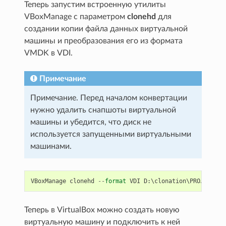
Теперь запустим встроенную утилиты
VBoxManage с параметром
clonehd
для
создании копии файла данных виртуальной
машины и преобразования его из формата
VMDK в VDI.
Примечание
Примечание. Перед началом конвертации
нужно удалить снапшоты виртуальной
машины и убедится, что диск не
используется запущенными виртуальными
машинами.
VBoxManage
clonehd
--
format
VDI
D
:
\
clonation
\
PROJECT
.
vi
Теперь в VirtualBox можно создать новую
виртуальную машину и подключить к ней