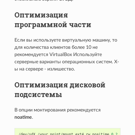
Оптимизация
программной части
Если вы используете виртуальную машину, то
для количества клиентов более 10 не
рекомендуется VirtualBox Используйте
серверные варианты операционных систем. Х-
ы на сервере - излишество.
Оптимизация дисковой
подсистемы
В опции монтирования рекомендуется
noatime
.
/
dev
/
sdX
/
your_point
/
mount
ext4
rw
,
noaitime
0
2