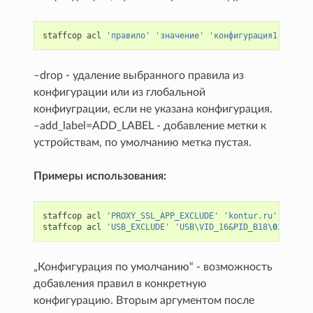
staffcop
acl
'правило'
'значение'
'конфигурация1 | конф
–drop - удаление выбранного правила из
конфигурации или из глобальной
конфиуграции, если не указана конфигурация.
–add_label=ADD_LABEL - добавление метки к
устройствам, по умолчанию метка пустая.
Примеры использования:
staffcop
acl
'PROXY_SSL_APP_EXCLUDE'
'kontur.ru'
staffcop
acl
'USB_EXCLUDE'
'USB\VID_16&PID_B18
\030
131'
„Конфигурация по умолчанию“ - возможность
добавления правил в конкретную
конфигурацию. Вторым аргументом после