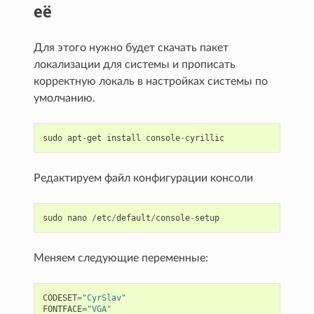
её
Для этого нужно будет скачать пакет
локализации для системы и прописать
корректную локаль в настройках системы по
умолчанию.
sudo
apt
-
get
install
console
-
cyrillic
Редактируем файл конфигурации консоли
sudo
nano
/
etc
/
default
/
console
-
setup
Меняем следующие переменные:
CODESET
=
"CyrSlav"
FONTFACE
=
"VGA"