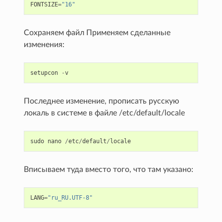
FONTSIZE
=
"16"
Сохраняем файл Применяем сделанные
изменения:
setupcon
-
v
Последнее изменение, прописать русскую
локаль в системе в файле /etc/default/locale
sudo
nano
/
etc
/
default
/
locale
Вписываем туда вместо того, что там указано:
LANG
=
"ru_RU.UTF-8"