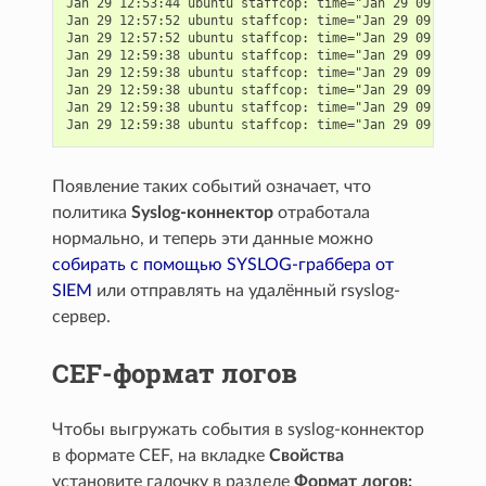
Jan 29 12:53:44 ubuntu staffcop: time="Jan 29 09:53:09"
Jan 29 12:57:52 ubuntu staffcop: time="Jan 29 09:57:28"
Jan 29 12:57:52 ubuntu staffcop: time="Jan 29 09:57:26"
Jan 29 12:59:38 ubuntu staffcop: time="Jan 29 09:59:11"
Jan 29 12:59:38 ubuntu staffcop: time="Jan 29 09:59:10"
Jan 29 12:59:38 ubuntu staffcop: time="Jan 29 09:59:08"
Jan 29 12:59:38 ubuntu staffcop: time="Jan 29 09:59:06"
Появление таких событий означает, что
политика
Syslog-коннектор
отработала
нормально, и теперь эти данные можно
собирать с помощью SYSLOG-граббера от
SIEM
или отправлять на удалённый rsyslog-
сервер.
CEF-формат логов
Чтобы выгружать события в syslog-коннектор
в формате CEF, на вкладке
Свойства
установите галочку в разделе
Формат логов: