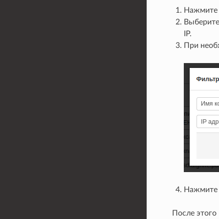
Нажмите 
Выберит
IP.
При необ
Нажмит
После этого