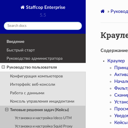
Staffcop Enterprise
»
Руковод
5.5
Краул
Введение
Быстрый старт
Содержание
Руководство администратора
Краулер
Руководство пользователя
Принц
Актив
Конфигурация компьютеров
Начал
Интерфейс веб-консоли
Фильт
Работа с данными
Скани
Консоль управления инцидентами
Устан
Просм
Типовые решения задач (Кейсы)
Уведо
Установка и настройка Ideco UTM
Кейсы
Установка и настройка Squid Proxy