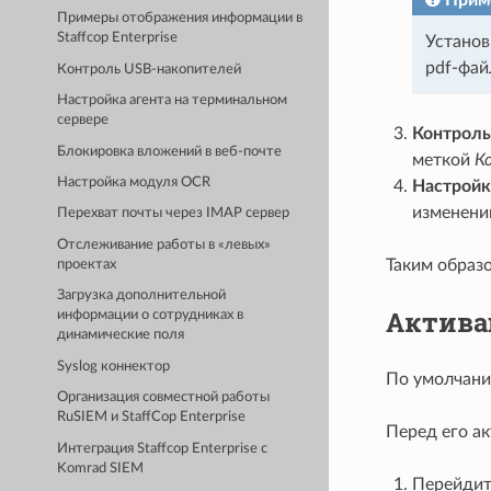
Примеры отображения информации в
Staffcop Enterprise
Установ
pdf-фай
Контроль USB-накопителей
Настройка агента на терминальном
сервере
Контроль
Блокировка вложений в веб-почте
меткой
К
Настройка модуля OCR
Настройк
изменени
Перехват почты через IMAP сервер
Отслеживание работы в «левых»
Таким образ
проектах
Загрузка дополнительной
Актива
информации о сотрудниках в
динамические поля
Syslog коннектор
По умолчани
Организация совместной работы
RuSIEM и StaffCop Enterprise
Перед его а
Интеграция Staffcop Enterprise с
Komrad SIEM
Перейди