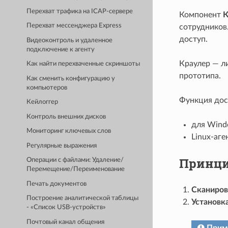
Перехват трафика на ICAP-сервере
Компонент
К
Перехват мессенджера Express
сотрудников
доступ.
Видеоконтроль и удаленное
подключение к агенту
Краулер — ли
Как найти перехваченные скриншоты
прототипа.
Как сменить конфигурацию у
компьютеров
Функция дос
Кейлоггер
Контроль внешних дисков
для Wind
Мониторинг ключевых слов
Linux-аге
Регулярные выражения
Принци
Операции с файлами: Удаление/
Перемещение/Переименование
Печать документов
Сканиров
Построение аналитической таблицы
Установк
- «Список USB-устройств»
Почтовый канал общения
Прим