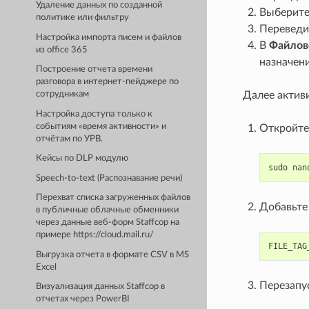
Удаление данных по созданной
Выберит
политике или фильтру
Переведи
Настройка импорта писем и файлов
В
Файлов
из office 365
назначени
Построение отчета времени
разговора в интернет-пейджере по
Далее активи
сотрудникам
Настройка доступа только к
событиям «время активности» и
Откройте
отчётам по УРВ.
Кейсы по DLP модулю
sudo
nan
Speech-to-text (Распознавание речи)
Перехват списка загруженных файлов
Добавьте 
в публичные облачные обменники
через данные веб-форм Staffcop на
примере https://cloud.mail.ru/
FILE_TAG
Выгрузка отчета в формате CSV в MS
Excel
Перезапус
Визуализация данных Staffcop в
отчетах через PowerBI