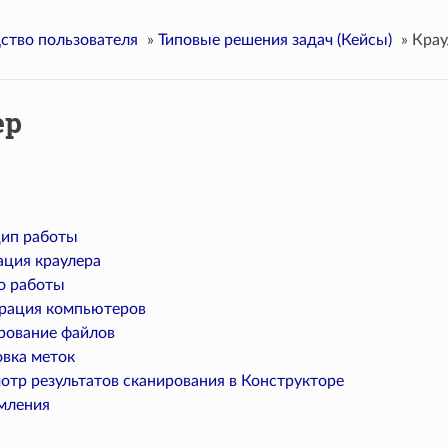
ство пользователя
»
Типовые решения задач (Кейсы)
»
Крау
ер
ип работы
ация краулера
о работы
рация компьютеров
рование файлов
овка меток
отр результатов сканирования в Конструкторе
мления