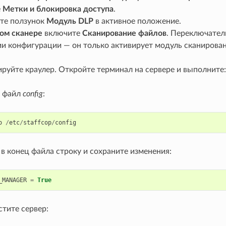
е
Метки и блокировка доступа
.
те ползунок
Модуль DLP
в активное положение.
ом сканере
включите
Сканирование файлов
. Переключател
и конфигурации — он только активирует модуль сканировани
руйте краулер. Откройте терминал на сервере и выполните:
 файл
config
:
o
/
etc
/
staffcop
/
config
в конец файла строку и сохраните изменения:
_MANAGER
=
True
тите сервер: