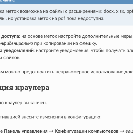
ка меток возможна на файлы с расширениями: docx, xlsx, ppt
лы, но установка меток на pdf пока недоступна.
 доступа
: на основе меток настройте дополнительные меры
онфиденциально
при копировании на флешку.
а уведомлений
: настройте уведомления, чтобы получать а
и файлов.
ом можно предотвратить неправомерное использование док
ция краулера
ю краулер выключен.
ктивацией внесите изменения в конфигурацию:
те
Панель управления
→
Конфигурации компьютеров
→
ваш