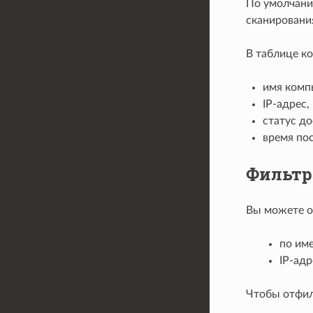
По умолчани
сканировани
В таблице к
имя комп
IP-адрес,
статус до
время пос
Фильтр
Вы можете о
по им
IP-адр
Чтобы отфил