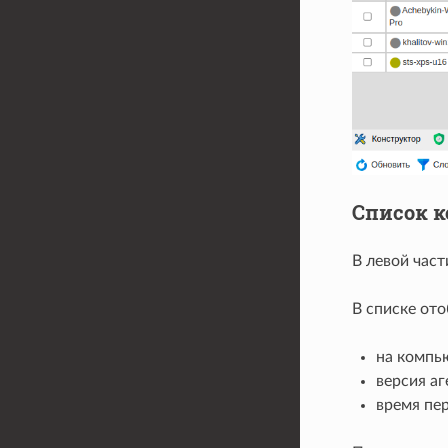
Список 
В левой час
В списке от
на компью
версия а
время пер