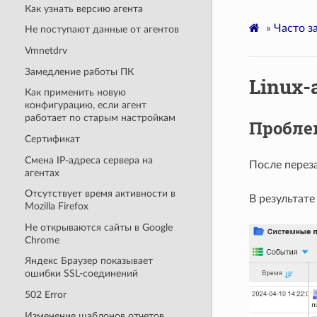
Как узнать версию агента
»
Часто з
Не поступают данные от агентов
Vmnetdrv
Замедление работы ПК
Linux-
Как применить новую
конфигурацию, если агент
работает по старым настройкам
Пробле
Сертификат
Смена IP-адреса сервера на
После переза
агентах
Отсутствует время активности в
В результате
Mozilla Firefox
Не открываются сайты в Google
Chrome
Яндекс Браузер показывает
ошибки SSL-соединений
502 Error
Изменение шаблонов отчетов