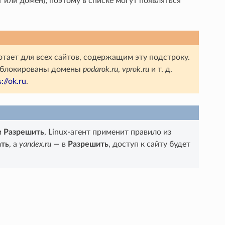
т или домен); поэтому в списке могут появляться
тает для всех сайтов, содержащим эту подстроку.
аблокированы домены
podarok.ru
,
vprok.ru
и т. д.
://ok.ru
.
и
Разрешить
, Linux-агент применит правило из
ать
, а
yandex.ru
— в
Разрешить
, доступ к сайту будет