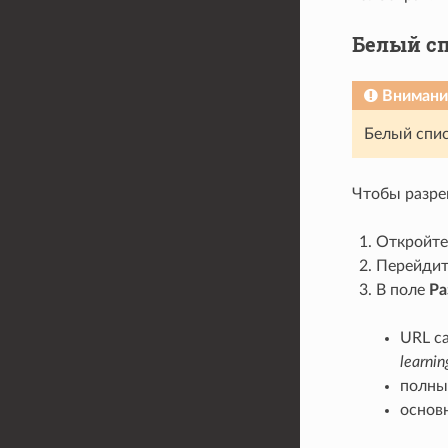
Белый с
Внимани
Белый спис
Чтобы разре
Откройте
Перейдит
В поле
Ра
URL са
learni
полны
основ