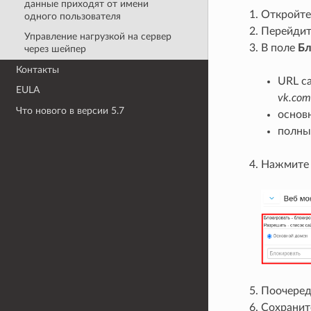
данные приходят от имени
Откройте
одного пользователя
Перейдит
Управление нагрузкой на сервер
В поле
Бл
через шейпер
Контакты
URL са
EULA
vk.com
Что нового в версии 5.7
основн
полны
Нажмит
Поочередн
Сохранит