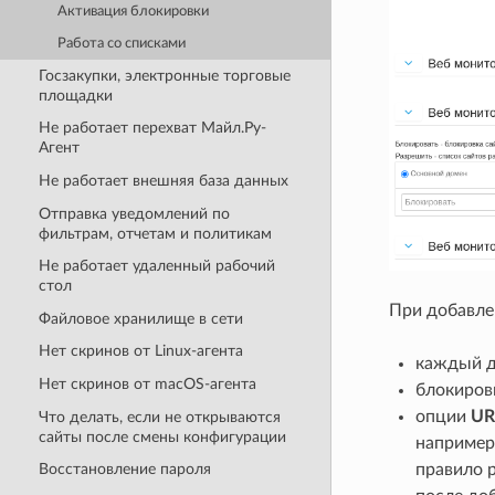
Активация блокировки
Работа со списками
Госзакупки, электронные торговые
площадки
Не работает перехват Майл.Ру-
Агент
Не работает внешняя база данных
Отправка уведомлений по
фильтрам, отчетам и политикам
Не работает удаленный рабочий
стол
При добавле
Файловое хранилище в сети
Нет скринов от Linux-агента
каждый до
Нет скринов от macOS-агента
блокиров
опции
UR
Что делать, если не открываются
сайты после смены конфигурации
например
Восстановление пароля
правило р