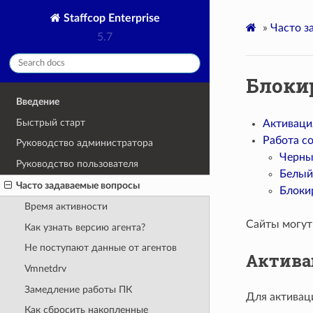
Staffcop Enterprise
»
Часто з
5.7
Блоки
Введение
Быстрый старт
Активаци
Работа с
Руководство администратора
Черны
Руководство пользователя
Белый
Часто задаваемые вопросы
Блоки
Время активности
Сайты могут
Как узнать версию агента?
Не поступают данные от агентов
Актива
Vmnetdrv
Замедление работы ПК
Для активац
Как сбросить накопленные