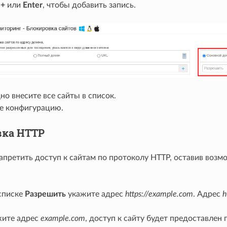
е
+
или
Enter
, чтобы добавить запись.
о внесите все сайты в список.
е конфигурацию.
вка HTTP
апретить доступ к сайтам по протоколу HTTP, оставив воз
 списке
Разрешить
укажите адрес
https://example.com
. Адрес
h
жите адрес
example.com
, доступ к сайту будет предоставле