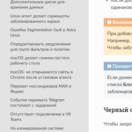
после доб
Дополнительные диски для
хранения данных
одинаковы
Linux-агент делает скриншоты
заблокированного экрана
Внимани
Ошибка Segmentation fault в Astra
При добавл
Linux
Например,
Отредактировать уведомления
Чтобы забл
для групп фильтров и политик
macOS делает снимки пустого
рабочего стола
Приорите
macOS: не открываются сайты в
Chrome после установки агента
Если домен
списка
Бло
Перехват мессенджеров MAX и
Яндекс
заблокиров
События перехвата Telegram
поступают с задержкой
Черный 
Отсутствует подключение в VK
Teams
Чтобы запрет
На клонированной системе