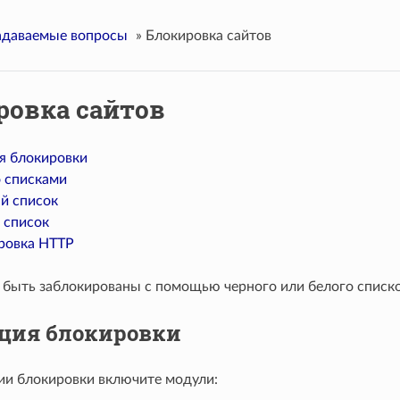
адаваемые вопросы
»
Блокировка сайтов
ровка сайтов
я блокировки
о списками
й список
 список
ровка HTTP
 быть заблокированы с помощью черного или белого списко
ция блокировки
ии блокировки включите модули: