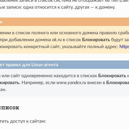
авления записи в список система не отображает ее тип (сай
е записи: одна относится к сайту, другая — к домену.
е
ении в список полного или основного домена правило срабо
 при добавлении домена
ok.ru
в список
Блокировать
будут з
окировать конкретный сайт, указывайте полный адрес:
https
т правил для Linux-агента
 или сайт одновременно находится в списках
Блокировать
кировать
. Например, если
www.yandex.ru
внесен в
Блокиров
ан.
список
ить доступ к сайтам: