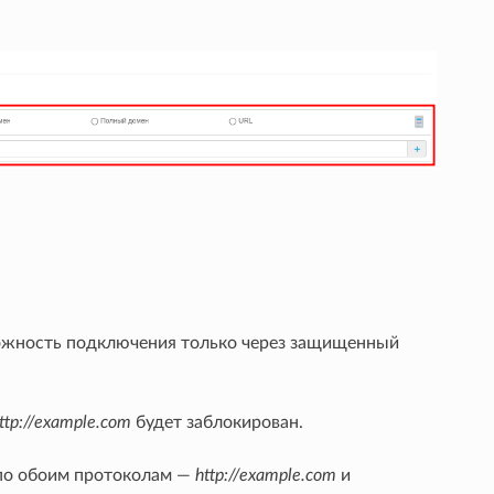
можность подключения только через защищенный
ttp://example.com
будет заблокирован.
н по обоим протоколам —
http://example.com
и