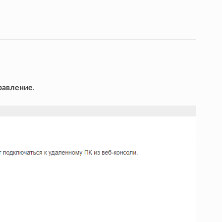
равление
.