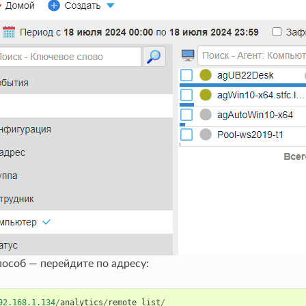
пособ — перейдите по адресу:
92.168.1.134
/
analytics
/
remote_list
/