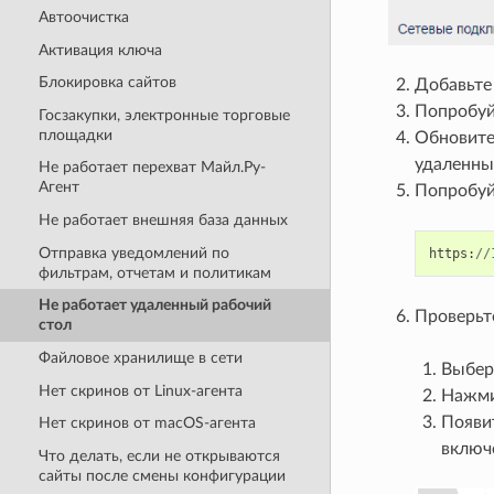
Автоочистка
Активация ключа
Блокировка сайтов
Добавьт
Попробуй
Госзакупки, электронные торговые
площадки
Обновите
удаленны
Не работает перехват Майл.Ру-
Агент
Попробуй
Не работает внешняя база данных
Отправка уведомлений по
https
:
//
фильтрам, отчетам и политикам
Не работает удаленный рабочий
Проверьт
стол
Файловое хранилище в сети
Выбер
Нет скринов от Linux-агента
Нажми
Появи
Нет скринов от macOS-агента
включ
Что делать, если не открываются
сайты после смены конфигурации