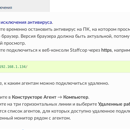
е
исключения антивируса
.
те временно остановить антивирус на ПК, на котором прос
 браузер. Версия браузера должна быть актуальной, потому
й просмотр.
те подключиться к веб-консоли Staffcop через
https
, наприм
192.168.1.134
/
е, к каким агентам можно подключиться удаленно.
ите в
Конструкторе
Агент
→
Компьютер
.
те на три горизонтальных линии и выберите
Удаленные ра
тся список агентов, для которых доступно удаленное подкл
енный монитор рядом с агентом.