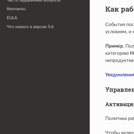
Часто задаваемые вопросы
Как ра
Контакты
EULA
События пост
Что нового в версии 5.6
условиям, и 
Пример
. По
категорию
Н
непродуктив
Уведомлени
Управле
Активаци
Политика ра
Чтобы включи