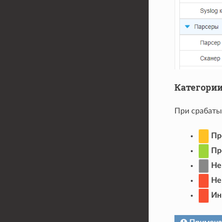
Категори
При срабаты
Пр
Пр
Не
Не
Ин