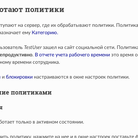
ботают политики
упают на сервер, где их обрабатывают политики. Политика
назначает ему
Категорию.
льзователь
TestUser
зашел на сайт социальной сети. Политик
епродуктивно
.
В отчете учета рабочего времени
это время 
ному времени сотрудника.
я
и
блокировки
настраиваются в окне настроек политики.
ние политиками
я
ботает только в активном состоянии.
ть политику, нажмите на нее и в окне настроек поставьте 