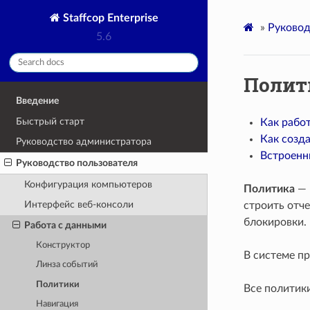
Staffcop Enterprise
»
Руковод
5.6
Полит
Введение
Быстрый старт
Как рабо
Как созд
Руководство администратора
Встроенн
Руководство пользователя
Конфигурация компьютеров
Политика
— 
Интерфейс веб-консоли
строить отче
блокировки.
Работа с данными
Конструктор
В системе п
Линза событий
Политики
Все политик
Навигация