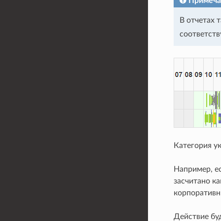
Примеча
В отчетах 
соответств
Категория у
Например, е
засчитано ка
корпоративн
Действие буд