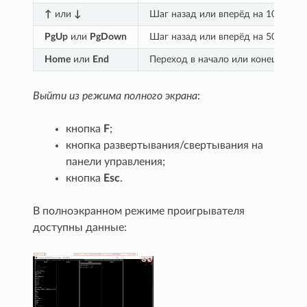
↑
или
↓
Шаг назад или вперёд на 10 кадро
PgUp
или
PgDown
Шаг назад или вперёд на 50 кадро
Home
или
End
Переход в начало или конец.
Выйти из режима полного экрана
:
кнопка
F
;
кнопка развертывания/свертывания на
панели управления;
кнопка
Esc
.
В полноэкранном режиме проигрывателя
доступны данные: