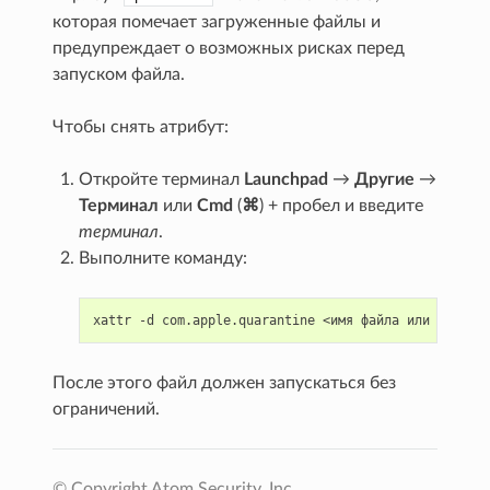
которая помечает загруженные файлы и
предупреждает о возможных рисках перед
запуском файла.
Чтобы снять атрибут:
Откройте терминал
Launchpad
→
Другие
→
Терминал
или
Cmd
(
⌘
) + пробел и введите
терминал
.
Выполните команду:
xattr
-d
com.apple.quarantine
<имя
файла
или
После этого файл должен запускаться без
ограничений.
© Copyright Atom Security, Inc.