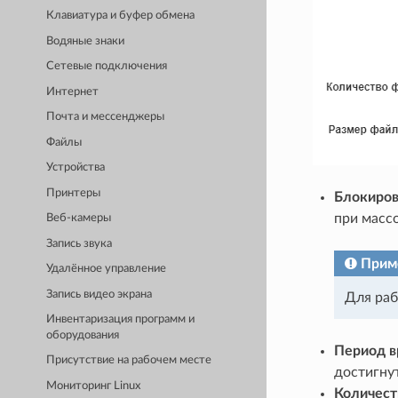
Клавиатура и буфер обмена
Водяные знаки
Сетевые подключения
Интернет
Почта и мессенджеры
Файлы
Устройства
Принтеры
Блокиров
при масс
Веб-камеры
Запись звука
Прим
Удалённое управление
Запись видео экрана
Для раб
Инвентаризация программ и
оборудования
Период в
Присутствие на рабочем месте
достигнут
Мониторинг Linux
Количест