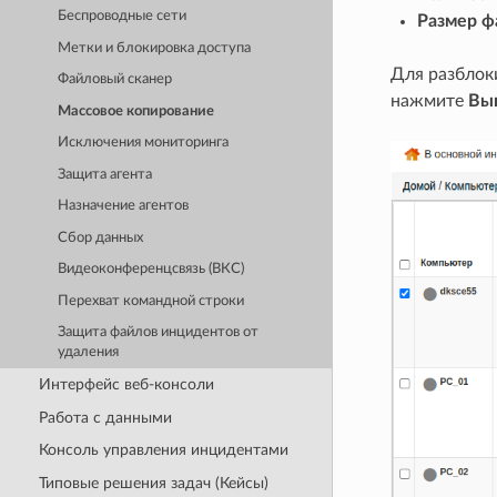
Беспроводные сети
Размер ф
Метки и блокировка доступа
Для разблок
Файловый сканер
нажмите
Вы
Массовое копирование
Исключения мониторинга
Защита агента
Назначение агентов
Сбор данных
Видеоконференцсвязь (ВКС)
Перехват командной строки
Защита файлов инцидентов от
удаления
Интерфейс веб-консоли
Работа с данными
Консоль управления инцидентами
Типовые решения задач (Кейсы)