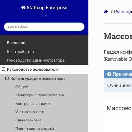
Staffcop Enterprise
»
Руковод
5.6
Массо
Введение
Быстрый старт
Раздел конф
(Removable D
Руководство администратора
Руководство пользователя
Примеча
Конфигурация компьютеров
Функционал
Общее
Мониторинг пользователей
Контроль программ
Учёт активности
Снимки экрана
Пакет снимков экрана