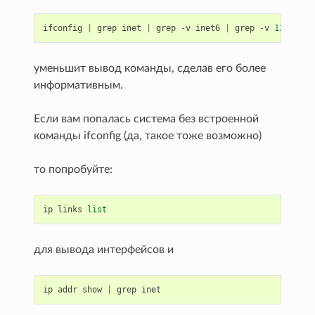
ifconfig
|
grep
inet
|
grep
-
v
inet6
|
grep
-
v
127.0.0.
уменьшит вывод команды, сделав его более
информативным.
Если вам попалась система без встроенной
команды ifconfig (да, такое тоже возможно)
то попробуйте:
ip
links
list
для вывода интерфейсов и
ip
addr
show
|
grep
inet