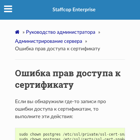
Staffcop Enterprise
»
Руководство администратора
»
Администрирование сервера
»
Ошибка прав доступа к сертификату
Ошибка прав доступа к
сертификату
Если вы обнаружили где-то записи про
ошибки доступа к сертификатам, то
выполните эти действия:
sudo
chown
postgres
/
etc
/
ssl
/
private
/
ssl
-
cert
-
snakeoil
.
sudo
chown
postgres
/
etc
/
ssl
/
certs
/
ssl
-
cert
-
snakeoil
.
pe