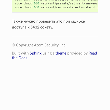
sudo
chmod
600
/
etc
/
ssl
/
private
/
ssl
-
cert
-
snakeoil
.
key
sudo
chmod
600
/
etc
/
ssl
/
certs
/
ssl
-
cert
-
snakeoil
.
pem
Также нужно проверить это при ошибке
доступа к 5432 сокету.
© Copyright Atom Security, Inc.
Built with
Sphinx
using a
theme
provided by
Read
the Docs
.