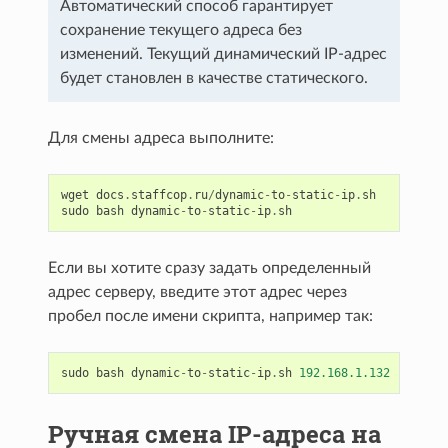
Автоматический способ гарантирует
сохранение текущего адреса без
изменений. Текущий динамический IP-адрес
будет становлен в качестве статического.
Для смены адреса выполните:
wget
docs
.
staffcop
.
ru
/
dynamic
-
to
-
static
-
ip
.
sh
sudo
bash
dynamic
-
to
-
static
-
ip
.
sh
Если вы хотите сразу задать определенный
адрес серверу, введите этот адрес через
пробел после имени скрипта, например так:
sudo
bash
dynamic
-
to
-
static
-
ip
.
sh
192.168.1.132
Ручная смена IP-адреса на