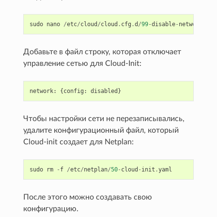
sudo
nano
/
etc
/
cloud
/
cloud
.
cfg
.
d
/
99
-
disable
-
network
-
con
Добавьте в файл строку, которая отключает
управление сетью для Cloud-Init:
network
:
{
config
:
disabled
}
Чтобы настройки сети не перезаписывались,
удалите конфигурационный файл, который
Cloud-init создает для Netplan:
sudo
rm
-
f
/
etc
/
netplan
/
50
-
cloud
-
init
.
yaml
После этого можно создавать свою
конфигурацию.