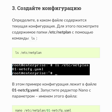
3. Создайте конфигурацию
Определите, в каком файле содержится
текущая конфигурация. Для этого посмотрите
содержимое папки
/etc/netplan
с помощью
команды
:
ls
ls
/
etc
/
netplan
В этом примере конфигурация лежит в файле
01-netcfg.yaml
. Запустите редактор Nano с
параметром – именем этого файла:
nano
/
etc
/
netplan
/
01
-
netcfg
.
yaml