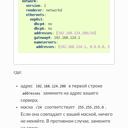
network
:
version
:
2
renderer
:
networkd
ethernets
:
enp0s3
:
dhcp4
:
no
dhcp6
:
no
addresses
:
[
192.168.124.200/24
]
gateway4
:
192.168.124.1
nameservers
:
addresses
:
[
192.168.124.1
,
8.8.8.8
,
8.8.4.4
]
где:
адрес
в первой строке
192.168.124.200
замените на адрес вашего
addresses
сервера;
маска
соответствует
.
/24
255.255.255.0
Если она совпадает с вашей маской, ничего
не меняйте. В противном случае, замените
на свою;