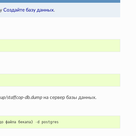
лу
Создайте базу данных
.
ckup/staffcop-db.dump
на сервер базы данных.
до
файла
бекапа
}
-
d
postgres