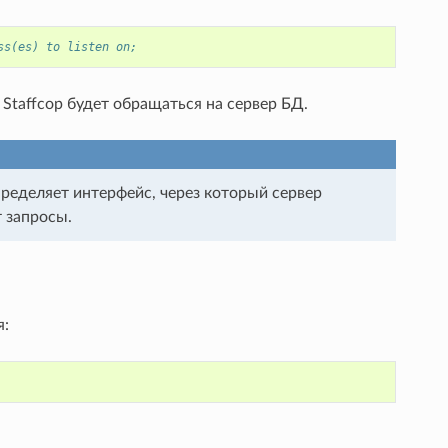
ss(es) to listen on;
у Staffcop будет обращаться на сервер БД.
пределяет интерфейс, через который сервер
т запросы.
я: