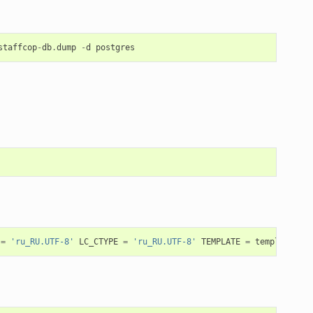
staffcop
-
db
.
dump
-
d
postgres
=
'ru_RU.UTF-8'
LC_CTYPE
=
'ru_RU.UTF-8'
TEMPLATE
=
template0
;