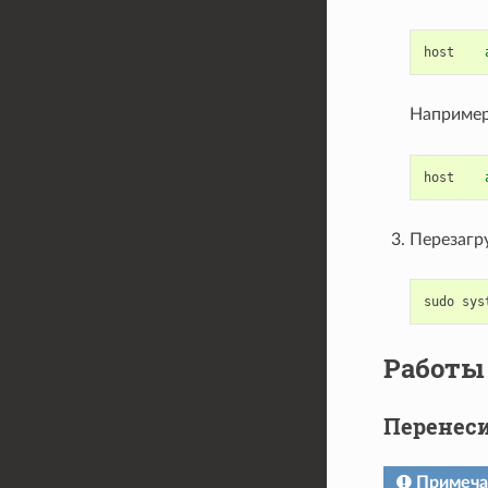
host
Например
host
Перезагр
sudo
sys
Работы 
Перенеси
Примеча