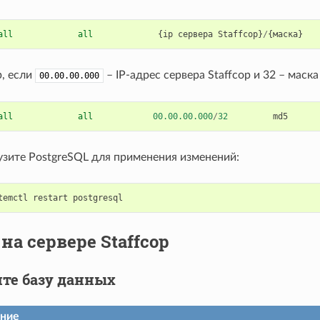
all
all
{
ip
сервера
Staffcop
}
/
{
маска
}
, если
– IP-адрес сервера Staffcop и 32 – маска
00.00.00.000
all
all
00.00.00.000
/
32
md5
узите PostgreSQL для применения изменений:
temctl
restart
postgresql
на сервере Staffcop
те базу данных
ние