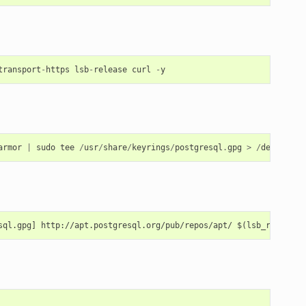
transport
-
https
lsb
-
release
curl
-
y
armor
|
sudo
tee
/
usr
/
share
/
keyrings
/
postgresql
.
gpg
>
/
dev
/
null