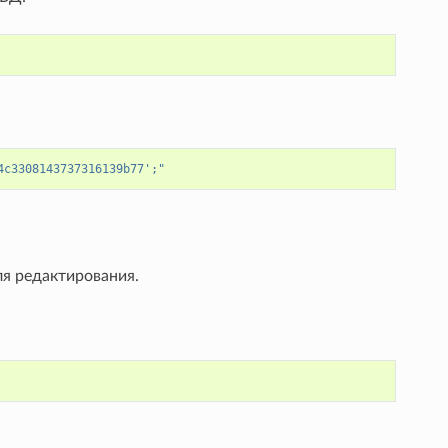
4c3308143737316139b77';"
я редактирования.