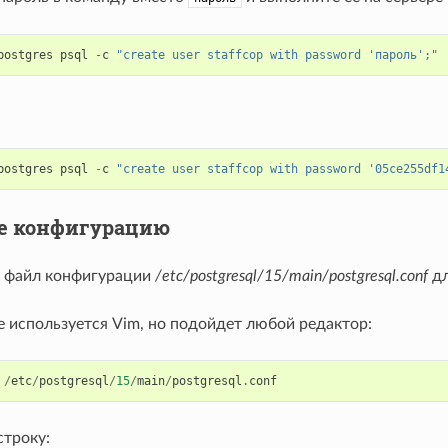
postgres
psql
-
c
"create user staffcop with password 'пароль';"
postgres
psql
-
c
"create user staffcop with password '05ce255df1
е конфигурацию
 файл конфигурации
/etc/postgresql/15/main/postgresql.conf
дл
е используется Vim, но подойдет любой редактор:
/
etc
/
postgresql
/
15
/
main
/
postgresql
.
conf
строку: