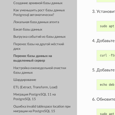
Создание архивной базы данных
Как уменьшить рост базы данных
Установи
Postgresql автоматически?
Локальная база данных агента
sudo
apt
Бэкап базы данных
Выгрузка событий из базы данных
Добавьте
Перенос базы на другой жёсткий
диск
curl
-
fS
Перенос базы данных на
выделенный сервер
Настройка еженедельной очистки
Добавьте
базы данных
Шардирование
ETL (Extract, Transform, Load)
Миграция PostgreSQL 11 на
Обновите
PostgreSQL 15
Ошибка invalid tablespace location при
миграции на PostgreSQL 15
sudo
apt