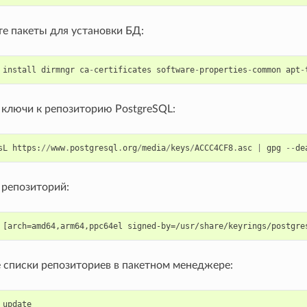
те пакеты для установки БД:
install
dirmngr
ca
-
certificates
software
-
properties
-
common
apt
-
 ключи к репозиторию PostgreSQL:
sL
https
:
//
www
.
postgresql
.
org
/
media
/
keys
/
ACCC4CF8
.
asc
|
gpg
--
de
 репозиторий:
 списки репозиториев в пакетном менеджере:
update