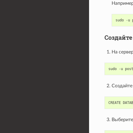
Например
sudo
-
u
Создайте
На серве
sudo
-
u
pos
Создайте
CREATE
DATA
Выберите