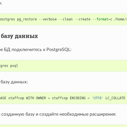
:
postgres
pg_restore
--
verbose
--
clean
--
create
--
format
=
c
/
home
/
 базу данных
ре БД подключитесь к PostgreSQL:
tgres
psql
 базу данных:
BASE
staffcop
WITH
OWNER
=
staffcop
ENCODING
=
'UTF8'
LC_COLLATE
 созданную базу и создайте необходимые расширения: