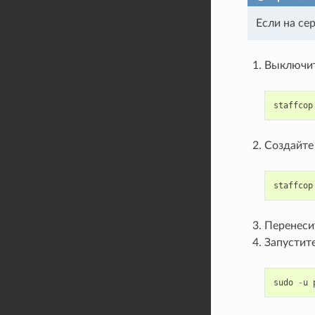
Если на се
Выключите
staffcop
Создайте
staffcop
Перенеси
Запустит
sudo
-
u