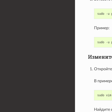
sudo
-
u
Пример:
sudo
-
u
Изменит
Откройте
В пример
sudo
vim
Найдите 