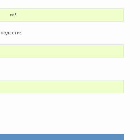
md5
 подсети: