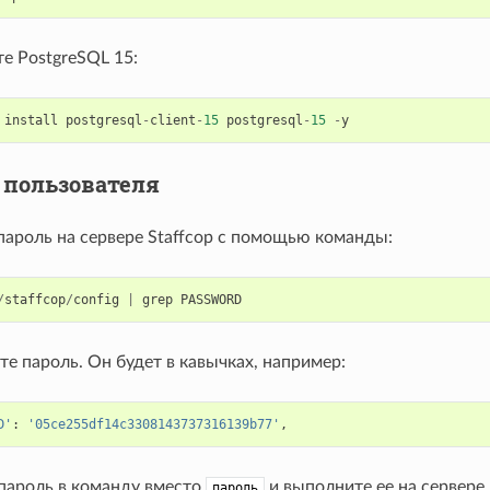
е PostgreSQL 15:
install
postgresql
-
client
-
15
postgresql
-
15
-
y
 пользователя
пароль на сервере Staffcop с помощью команды:
/
staffcop
/
config
|
grep
PASSWORD
е пароль. Он будет в кавычках, например:
D'
:
'05ce255df14c3308143737316139b77'
,
 пароль в команду вместо
и выполните ее на сервере
пароль