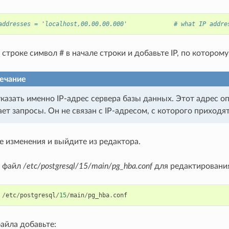
addresses = 'localhost,00.00.00.000'             # what IP addre
 строке символ # в начале строки и добавьте IP, по котором
ечание
казать именно IP-адрес сервера базы данных. Этот адрес о
ет запросы. Он не связан с IP-адресом, с которого приходя
е изменения и выйдите из редактора.
 файл
/etc/postgresql/15/main/pg_hba.conf
для редактировани
/
etc
/
postgresql
/
15
/
main
/
pg_hba
.
conf
айла добавьте: