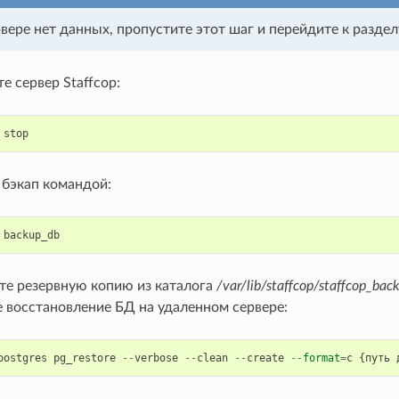
рвере нет данных, пропустите этот шаг и перейдите к разде
 сервер Staffcop:
stop
 бэкап командой:
backup_db
те резервную копию из каталога
/var/lib/staffcop/staffcop_ba
е восстановление БД на удаленном сервере:
postgres
pg_restore
--
verbose
--
clean
--
create
--
format
=
c
{
путь