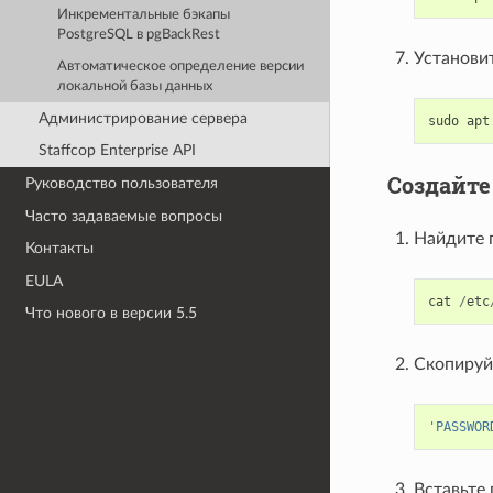
Инкрементальные бэкапы
PostgreSQL в pgBackRest
Установит
Автоматическое определение версии
локальной базы данных
Администрирование сервера
sudo
apt
Staffcop Enterprise API
Создайте
Руководство пользователя
Часто задаваемые вопросы
Найдите 
Контакты
EULA
cat
/
etc
Что нового в версии 5.5
Скопируйт
'PASSWOR
Вставьте