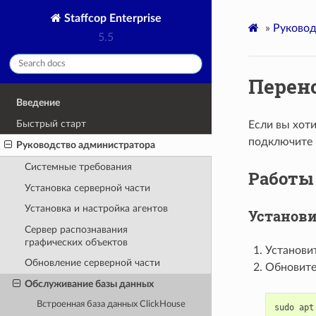
Staffcop Enterprise
»
Руковод
5.5
Перен
Введение
Быстрый старт
Если вы хоти
подключите к
Руководство администратора
Системные требования
Работы 
Установка серверной части
Установка и настройка агентов
Установи
Cервер распознавания
графических объектов
Установит
Обновление серверной части
Обновите
Обслуживание базы данных
Встроенная база данных ClickHouse
sudo
apt