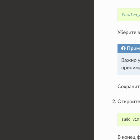
#listen_
Уберите в
Прим
Важно у
принима
Сохранит
Откройте
sudo
vim
В конец ф