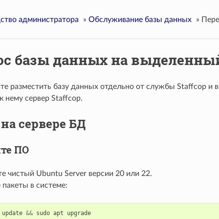
ство администратора
»
Обслуживание базы данных
»
Пере
ос базы данных на выделенный
те разместить базу данных отдельно от службы Staffcop и 
 нему сервер Staffcop.
на сервере БД
те ПО
е чистый Ubuntu Server версии 20 или 22.
 пакеты в системе:
update
&&
sudo
apt
upgrade