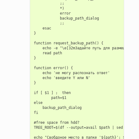
            ;;

            *)

            error

            backup_path_dialog

            ;;

    esac

}

function request_backup_path() {

    echo -e "\e[32mЗадайте путь для размещения ре
    read path

}

function error() {

    echo 'не могу распознать ответ'

    echo 'введите Y или N'

}

if [ $1 ] ;  then

        path=$1

else

    backup_path_dialog

fi

#free space from hdd?

TREE_ROOT=$(df --output=avail $path | sed 1d)

echo "Свобдоное место в папке '${path}': ${TREE_R