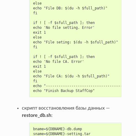
else

echo "File DB: $(du -h $full_path)"

fi

if ! [ -f $sfull_path ]; then

echo 'No file setting. Error'

exit 1

else

echo "File seting: $(du -h $sfull_path)"

fi

if ! [ -f $sfull_path ]; then

echo 'No file CA. Error'

exit 1

else

echo "File CA: $(du -h $sfull_path)"

fi

echo "-------------------------------------------
скрипт восстановления базы данных —
restore_db.sh
:
bname=${DBNAME}-db.dump

sname=${DBNAME}-setting.tar
