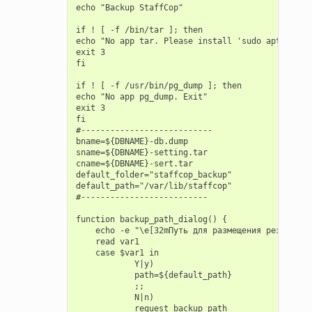
echo "Backup StaffCop"

if ! [ -f /bin/tar ]; then

echo "No app tar. Please install 'sudo apt-get in
exit 3

fi

if ! [ -f /usr/bin/pg_dump ]; then

echo "No app pg_dump. Exit"

exit 3

fi

#---------------------------

bname=${DBNAME}-db.dump

sname=${DBNAME}-setting.tar

cname=${DBNAME}-sert.tar

default_folder="staffcop_backup"

default_path="/var/lib/staffcop"

#--------------------------

function backup_path_dialog() {

    echo -e "\e[32mПуть для размещения резервной
    read var1

    case $var1 in

            Y|y)

            path=${default_path}

            ;;

            N|n)

            request_backup_path
