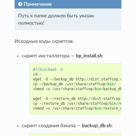
Примечание
Путь к папке должен быть указан
полностью!
Исходные коды скриптов:
скрипт инсталлятора —
bp_install.sh
:
#!/bin/bash -e
cd
~
wget
-
O
~/
backup_db
http
:
//
dist
.
staffcop
.
ru
/
util
cp
~/
backup_db
/
usr
/
share
/
staffcop
/
bin
/
chmod
+
x
/
usr
/
share
/
staffcop
/
bin
/
backup_db
wget
-
O
~/
restore_db
http
:
//
dist
.
staffcop
.
ru
/
uti
cp
~/
restore_db
/
usr
/
share
/
staffcop
/
bin
/
restore_
chmod
+
x
/
usr
/
share
/
staffcop
/
bin
/
restore_db
скрипт создания бэкапа —
backup_db.sh
: