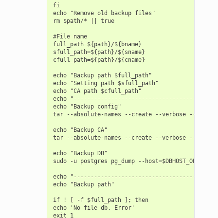
fi

echo "Remove old backup files"

rm $path/* || true

#File name

full_path=${path}/${bname}

sfull_path=${path}/${sname}

cfull_path=${path}/${cname}

echo "Backup path $full_path"

echo "Setting path $sfull_path"

echo "CA path $cfull_path"

echo "------------------------------------------"
echo "Backup config"

tar --absolute-names --create --verbose --file $s
echo "Backup CA"

tar --absolute-names --create --verbose --file $c
echo "Backup DB"

sudo -u postgres pg_dump --host=$DBHOST_OPTION $
echo "------------------------------------------"
echo "Backup path"

if ! [ -f $full_path ]; then

echo 'No file db. Error'

exit 1
