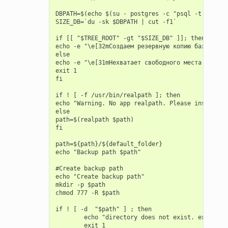
DBPATH=$(echo $(su - postgres -c "psql -t -U pos
SIZE_DB=`du -sk $DBPATH | cut -f1`

if [[ "$TREE_ROOT" -gt "$SIZE_DB" ]]; then

echo -e "\e[32mСоздаем резервную копию базы...\e[
else

echo -e "\e[31mНехватает свободного места для со
exit 1

fi

if ! [ -f /usr/bin/realpath ]; then

echo "Warning. No app realpath. Please install 's
else

path=$(realpath $path)

fi

path=${path}/${default_folder}

echo "Backup path $path"

#Create backup path

echo "Create backup path"

mkdir -p $path

chmod 777 -R $path

if ! [ -d  "$path" ] ; then

        echo "directory does not exist. exit"

        exit 1
