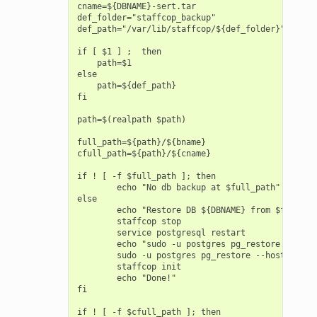
cname=${DBNAME}-sert.tar

def_folder="staffcop_backup"

def_path="/var/lib/staffcop/${def_folder}"

if [ $1 ] ;  then

    path=$1

else

    path=${def_path}

fi

path=$(realpath $path)

full_path=${path}/${bname}

cfull_path=${path}/${cname}

if ! [ -f $full_path ]; then

        echo "No db backup at $full_path"

else

        echo "Restore DB ${DBNAME} from $full_pat
        staffcop stop

        service postgresql restart

        echo "sudo -u postgres pg_restore  --hos
        sudo -u postgres pg_restore --host=$DBHO
        staffcop init

        echo "Done!"

fi

if ! [ -f $cfull_path ]; then
