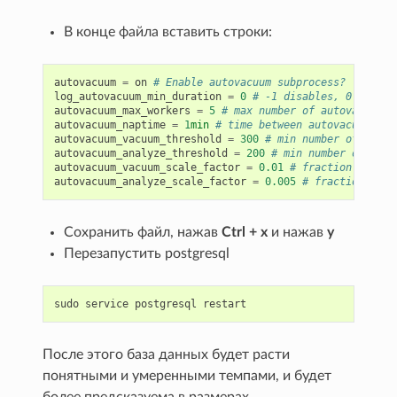
В конце файла вставить строки:
autovacuum
=
on
# Enable autovacuum subprocess? 'on'
log_autovacuum_min_duration
=
0
# -1 disables, 0 logs a
autovacuum_max_workers
=
5
# max number of autovacuum s
autovacuum_naptime
=
1
min
# time between autovacuum run
autovacuum_vacuum_threshold
=
300
# min number of row u
autovacuum_analyze_threshold
=
200
# min number of row 
autovacuum_vacuum_scale_factor
=
0.01
# fraction of tab
autovacuum_analyze_scale_factor
=
0.005
# fraction of t
Сохранить файл, нажав
Ctrl + x
и нажав
y
Перезапустить postgresql
sudo
service
postgresql
restart
После этого база данных будет расти
понятными и умеренными темпами, и будет
более предсказуема в размерах.