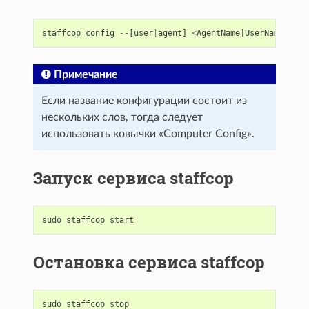
staffcop
config
--
[
user
|
agent
]
<
AgentName
|
UserName
>
<
Co
Примечание
Если название конфигурации состоит из
нескольких слов, тогда следует
использовать ковычки «Computer Config».
Запуск сервиса staffcop
sudo
staffcop
start
Остановка сервиса staffcop
sudo
staffcop
stop