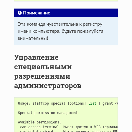
Примечание
Эта команда чувствительна к регистру
имени компьютера, будьте пожалуйста
внимательны!
Управление
специальными
разрешениями
администраторов
Usage
:
staffcop
special
[
options
]
list
|
grant
<
user
>
<
Special
permission
management
Avaiable
permissions
:
can_access_terminal
Имеет
доступ
к
WEB
терминалу
can_delete_shard
Может
удалять
данные
из
БД
(
помес