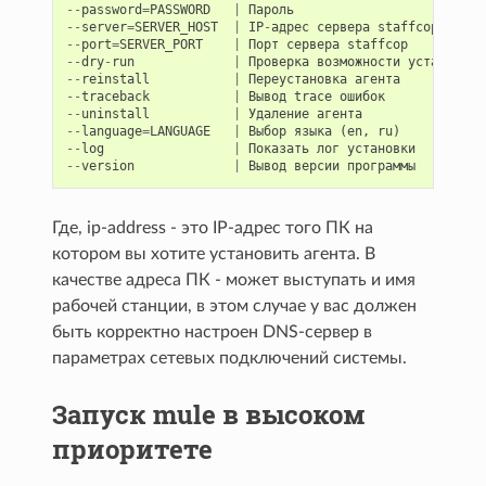
--
password
=
PASSWORD
|
Пароль
--
server
=
SERVER_HOST
|
IP
-
адрес
сервера
staffcop
--
port
=
SERVER_PORT
|
Порт
сервера
staffcop
--
dry
-
run
|
Проверка
возможности
установки
--
reinstall
|
Переустановка
агента
--
traceback
|
Вывод
trace
ошибок
--
uninstall
|
Удаление
агента
--
language
=
LANGUAGE
|
Выбор
языка
(
en
,
ru
)
--
log
|
Показать
лог
установки
--
version
|
Вывод
версии
программы
Где, ip-address - это IP-адрес того ПК на
котором вы хотите установить агента. В
качестве адреса ПК - может выступать и имя
рабочей станции, в этом случае у вас должен
быть корректно настроен DNS-сервер в
параметрах сетевых подключений системы.
Запуск mule в высоком
приоритете