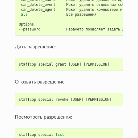
can_delete_event
Может
удалять
отдельные
события
can_delete_agent
Может
удалять
компьютеры
и
пользо
all
Все
разрешения
Options
:
--
password
Параметр
позволяет
задать
дополни
Дать разрешение:
staffcop
special
grant
[
USER
]
[
PERMISSION
]
Отозвать разрешение:
staffcop
special
revoke
[
USER
]
[
PERMISSION
]
Посмотреть разрешения:
staffcop
special
list