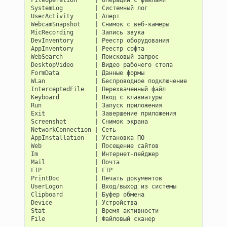
SystemLog
|
Системный
лог
UserActivity
|
Алерт
WebcamSnapshot
|
Снимок
с
веб
-
камеры
MicRecording
|
Запись
звука
DevInventory
|
Реестр
оборудования
AppInventory
|
Реестр
софта
WebSearch
|
Поисковый
запрос
DesktopVideo
|
Видео
рабочего
стола
FormData
|
Данные
формы
WLan
|
Беспроводное
подключение
InterceptedFile
|
Перехваченный
файл
Keyboard
|
Ввод
с
клавиатуры
Run
|
Запуск
приложения
Exit
|
Завершение
приложения
Screenshot
|
Снимок
экрана
NetworkConnection
|
Сеть
AppInstallation
|
Установка
ПО
Web
|
Посещение
сайтов
Im
|
Интернет
-
пейджер
Mail
|
Почта
FTP
|
FTP
PrintDoc
|
Печать
документов
UserLogon
|
Вход
/
выход
из
системы
Clipboard
|
Буфер
обмена
Device
|
Устройства
Stat
|
Время
активности
File
|
Файловый
сканер