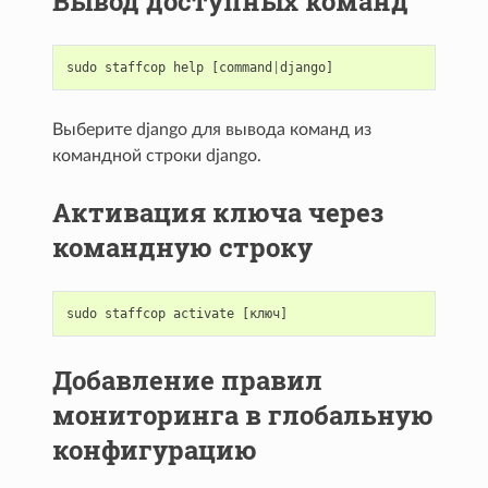
Вывод доступных команд
sudo
staffcop
help
[
command
|
django
]
Выберите django для вывода команд из
командной строки django.
Активация ключа через
командную строку
sudo
staffcop
activate
[
ключ
]
Добавление правил
мониторинга в глобальную
конфигурацию