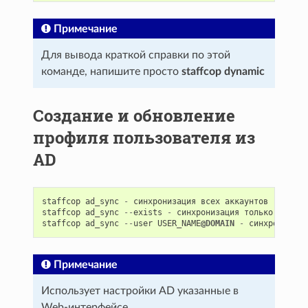
Примечание
Для вывода краткой справки по этой
команде, напишите просто
staffcop dynamic
Создание и обновление
профиля пользователя из
AD
staffcop
ad_sync
-
синхронизация
всех
аккаунтов
staffcop
ad_sync
--
exists
-
синхронизация
только
сущест
staffcop
ad_sync
--
user
USER_NAME
@DOMAIN
-
синхронизаци
Примечание
Использует настройки AD указанные в
Web-интерфейсе