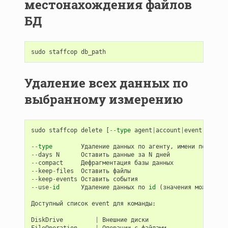
местонахождения файлов
БД
sudo
staffcop
db_path
Удаление всех данных по
выбранному измерению
sudo
staffcop
delete
[
--
type
agent
|
account
|
event
]
[
--
da
--
type
Удаление
данных
по
агенту
,
имени
пользова
--
days
N
Оставить
данные
за
N
дней
--
compact
Дефрагментация
базы
данных
--
keep
-
files
Оставить
файлы
--
keep
-
events
Оставить
события
--
use
-
id
Удаление
данных
по
id
(
значения
можно
най
Доступный
список
event
для
команды
:
DiskDrive
|
Внешние
диски
FileOperation
|
Операции
с
файлами