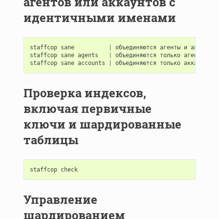
агентов или аккаунтов с
идентичными именами
staffcop
sane
|
объединяются
агенты
и
аккаунты
staffcop
sane
agents
|
объединяются
только
агенты
staffcop
sane
accounts
|
объединяются
только
аккаунты
Проверка индексов,
включая первичные
ключи и шардированные
таблицы
staffcop
check
Управление
шардированием