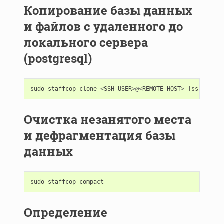
Копирование базы данных
и файлов с удаленного до
локального сервера
(postgresql)
sudo
staffcop
clone
<
SSH
-
USER
>@<
REMOTE
-
HOST
>
[
ssh
optio
Очистка незанятого места
и дефрагментация базы
данных
sudo
staffcop
compact
Определение