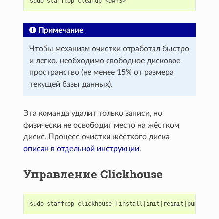
sudo
staffcop
cleanup
<
DAYS
>
Примечание
Чтобы механизм очистки отработал быстро
и легко, необходимо свободное дисковое
пространство (не менее 15% от размера
текущей базы данных).
Эта команда удалит только записи, но
физически не освободит место на жёстком
диске. Процесс очистки жёсткого диска
описан в отдельной инструкции
.
Управление Clickhouse
sudo
staffcop
clickhouse
[
install
|
init
|
reinit
|
pump
|
test