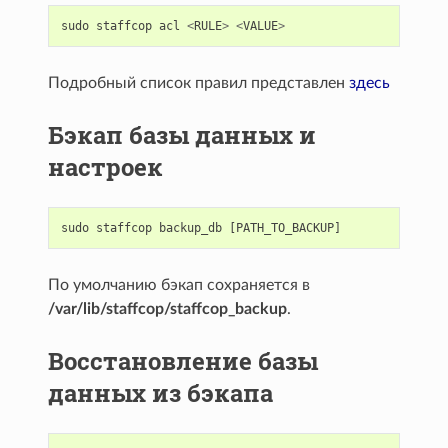
sudo
staffcop
acl
<
RULE
>
<
VALUE
>
Подробный список правил представлен
здесь
Бэкап базы данных и
настроек
sudo
staffcop
backup_db
[
PATH_TO_BACKUP
]
По умолчанию бэкап сохраняется в
/var/lib/staffcop/staffcop_backup
.
Восстановление базы
данных из бэкапа