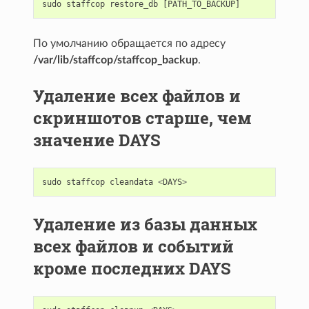
sudo
staffcop
restore_db
[
PATH_TO_BACKUP
]
По умолчанию обращается по адресу
/var/lib/staffcop/staffcop_backup
.
Удаление всех файлов и
скриншотов старше, чем
значение DAYS
sudo
staffcop
cleandata
<
DAYS
>
Удаление из базы данных
всех файлов и событий
кроме последних DAYS