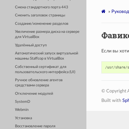
Смена стандартного порта 443
»
Руковод
Сменить заголовок страницы
Создание/изменение разделов
Фавик
Увеличение размера диска на сервере
для VirtualBox
Удалённый доступ
Если вы хоти
Автоматический запуск виртуальной
машины Staffcop в VirtualBox
Cобственный сертификат для
/
usr
/
share
/
пользовательского интерфейса (UI)
Ручное обновление агентов
средствами сервера
© Copyright A
Отключение модулей
Built with
Sp
SystemD
Webmin
Установка
Восстановление пароля