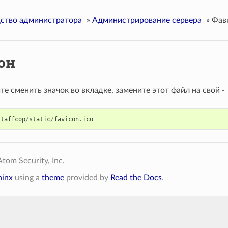
ство администратора
»
Администрирование сервера
»
Фав
он
те сменить значок во вкладке, замените этот файл на свой -
staffcop
/
static
/
favicon
.
ico
tom Security, Inc.
hinx
using a
theme
provided by
Read the Docs
.