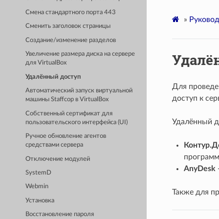
Смена стандартного порта 443
»
Руковод
Сменить заголовок страницы
Создание/изменение разделов
Удалё
Увеличение размера диска на сервере
для VirtualBox
Удалённый доступ
Для проведе
Автоматический запуск виртуальной
доступ к сер
машины Staffcop в VirtualBox
Cобственный сертификат для
Удалённый д
пользовательского интерфейса (UI)
Ручное обновление агентов
Контур.Д
средствами сервера
програм
Отключение модулей
AnyDesk
SystemD
Webmin
Также для п
Установка
Восстановление пароля