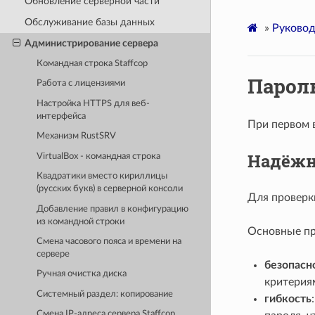
Обновление серверной части
Обслуживание базы данных
»
Руковод
Администрирование сервера
Командная строка Staffcop
Пароль
Работа с лицензиями
Настройка HTTPS для веб-
интерфейса
При первом 
Механизм RustSRV
Надёжн
VirtualBox - командная строка
Квадратики вместо кириллицы
(русских букв) в cерверной консоли
Для проверки
Добавление правил в конфигурацию
из командной строки
Основные п
Смена часового пояса и времени на
сервере
безопасн
Ручная очистка диска
критериям
Системный раздел: копирование
гибкость
Смена IP-адреса сервера Staffcop