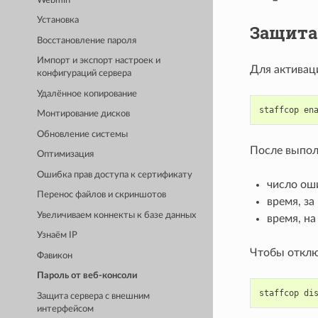
Webmin
Установка
Защита 
Восстановление пароля
Импорт и экспорт настроек и
Для активац
конфигураций сервера
Удалённое копирование
staffcop
en
Монтирование дисков
Обновление системы
После выпол
Оптимизация
Ошибка прав доступа к сертификату
число ош
Перенос файлов и скриншотов
время, з
Увеличиваем коннекты к базе данных
время, на
Узнаём IP
Чтобы отклю
Фавикон
Пароль от веб-консоли
staffcop
di
Защита сервера с внешним
интерфейсом