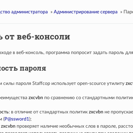
ство администратора
»
Администрирование сервера
»
Пар
 от веб-консоли
входе в веб-консоль, программа попросит задать пароль дл
ость пароля
 силы пароля Staffcop использует open-scource утилиту
zxc
реимущества
zxcvbn
по сравнению со стандартными политик
ость
: в отличие от стандартных политик
zxcvbn
не пропуска
 (
P
@
ssword1
);
:
zxcvbn
проверяет наличие необычных слов в пароле, расст