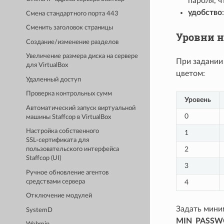
пароля, ч
удобство
Смена стандартного порта 443
Сменить заголовок страницы
Уровни 
Создание/изменение разделов
Увеличение размера диска на сервере
При задании
для VirtualBox
цветом:
Удаленный доступ
Проверка контрольных сумм
Уровень
Автоматический запуск виртуальной
0
машины Staffcop в VirtualBox
Настройка собственного
1
SSL‑сертификата для
2
пользовательского интерфейса
Staffcop (UI)
3
Ручное обновление агентов
средствами сервера
4
Отключение модулей
Задать мини
SystemD
MIN_PASSW