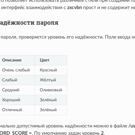
то позволяет использовать различные стили при создании п
: интерфейс взаимодействия с
zxcvbn
прост и не содержит н
надёжности пароля
 пароля, проверяется уровень его надёжности. Поле ввода
Описание
Цвет
Очень слабый
Красный
Слабый
Жёлтый
Средний
Оливковый
Хороший
Зелёный
Отличный
Зелёный
мально допустимый уровень надёжности можно в файле
/us
ORD_SCORE =
. По умолчанию задан уровень
2
.