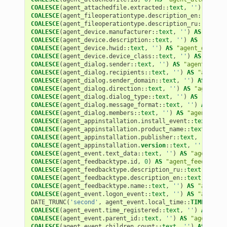
COALESCE
(
agent_attachedfile
.
extracted
::
text
,
''
)
AS
"ag
COALESCE
(
agent_fileoperationtype
.
description_en
::
text
,
COALESCE
(
agent_fileoperationtype
.
description_ru
::
text
,
COALESCE
(
agent_device
.
manufacturer
::
text
,
''
)
AS
"agent
COALESCE
(
agent_device
.
description
::
text
,
''
)
AS
"agent_
COALESCE
(
agent_device
.
hwid
::
text
,
''
)
AS
"agent_device.
COALESCE
(
agent_device
.
device_class
::
text
,
''
)
AS
"agent
COALESCE
(
agent_dialog
.
sender
::
text
,
''
)
AS
"agent_dialo
COALESCE
(
agent_dialog
.
recipients
::
text
,
''
)
AS
"agent_d
COALESCE
(
agent_dialog
.
sender_domain
::
text
,
''
)
AS
"agen
COALESCE
(
agent_dialog
.
direction
::
text
,
''
)
AS
"agent_di
COALESCE
(
agent_dialog
.
dialog_type
::
text
,
''
)
AS
"agent_
COALESCE
(
agent_dialog
.
message_format
::
text
,
''
)
AS
"age
COALESCE
(
agent_dialog
.
members
::
text
,
''
)
AS
"agent_dial
COALESCE
(
agent_appinstallation
.
install_event
::
text
,
''
)
COALESCE
(
agent_appinstallation
.
product_name
::
text
,
''
)
COALESCE
(
agent_appinstallation
.
publisher
::
text
,
''
)
AS
COALESCE
(
agent_appinstallation
.
version
::
text
,
''
)
AS
"a
COALESCE
(
agent_event
.
text_data
::
text
,
''
)
AS
"agent_eve
COALESCE
(
agent_feedbacktype
.
id
,
0
)
AS
"agent_feedbackty
COALESCE
(
agent_feedbacktype
.
description_ru
::
text
,
''
)
A
COALESCE
(
agent_feedbacktype
.
description_en
::
text
,
''
)
A
COALESCE
(
agent_feedbacktype
.
name
::
text
,
''
)
AS
"agent_f
COALESCE
(
agent_event
.
logon_event
::
text
,
''
)
AS
"agent_e
DATE_TRUNC
(
'second'
,
agent_event
.
local_time
::
TIMESTAMP
COALESCE
(
agent_event
.
time_registered
::
text
,
''
)
AS
"age
COALESCE
(
agent_event
.
parent_id
::
text
,
''
)
AS
"agent_eve
COALESCE
(
agent_event
.
children_count
::
text
,
''
)
AS
"agen