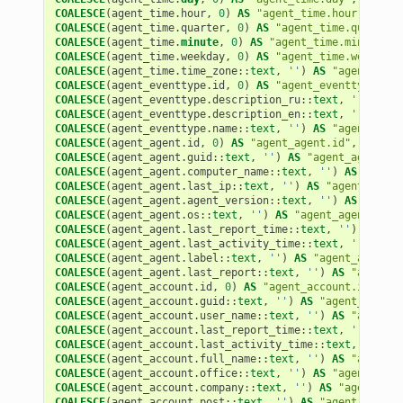
COALESCE
(
agent_time
.
hour
,
0
)
AS
"agent_time.hour"
,
COALESCE
(
agent_time
.
quarter
,
0
)
AS
"agent_time.quarter"
COALESCE
(
agent_time
.
minute
,
0
)
AS
"agent_time.minute"
,
COALESCE
(
agent_time
.
weekday
,
0
)
AS
"agent_time.weekday"
COALESCE
(
agent_time
.
time_zone
::
text
,
''
)
AS
"agent_time
COALESCE
(
agent_eventtype
.
id
,
0
)
AS
"agent_eventtype.id"
COALESCE
(
agent_eventtype
.
description_ru
::
text
,
''
)
AS
"
COALESCE
(
agent_eventtype
.
description_en
::
text
,
''
)
AS
"
COALESCE
(
agent_eventtype
.
name
::
text
,
''
)
AS
"agent_even
COALESCE
(
agent_agent
.
id
,
0
)
AS
"agent_agent.id"
,
COALESCE
(
agent_agent
.
guid
::
text
,
''
)
AS
"agent_agent.gu
COALESCE
(
agent_agent
.
computer_name
::
text
,
''
)
AS
"agent
COALESCE
(
agent_agent
.
last_ip
::
text
,
''
)
AS
"agent_agent
COALESCE
(
agent_agent
.
agent_version
::
text
,
''
)
AS
"agent
COALESCE
(
agent_agent
.
os
::
text
,
''
)
AS
"agent_agent.os"
,
COALESCE
(
agent_agent
.
last_report_time
::
text
,
''
)
AS
"ag
COALESCE
(
agent_agent
.
last_activity_time
::
text
,
''
)
AS
"
COALESCE
(
agent_agent
.
label
::
text
,
''
)
AS
"agent_agent.l
COALESCE
(
agent_agent
.
last_report
::
text
,
''
)
AS
"agent_a
COALESCE
(
agent_account
.
id
,
0
)
AS
"agent_account.id"
,
COALESCE
(
agent_account
.
guid
::
text
,
''
)
AS
"agent_accoun
COALESCE
(
agent_account
.
user_name
::
text
,
''
)
AS
"agent_a
COALESCE
(
agent_account
.
last_report_time
::
text
,
''
)
AS
"
COALESCE
(
agent_account
.
last_activity_time
::
text
,
''
)
AS
COALESCE
(
agent_account
.
full_name
::
text
,
''
)
AS
"agent_a
COALESCE
(
agent_account
.
office
::
text
,
''
)
AS
"agent_acco
COALESCE
(
agent_account
.
company
::
text
,
''
)
AS
"agent_acc
COALESCE
(
agent_account
.
post
::
text
,
''
)
AS
"agent_accoun