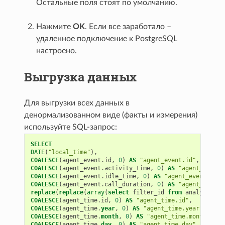
Остальные поля стоят по умолчанию.
Нажмите
OK
. Если все заработало –
удаленное подключение к PostgreSQL
настроено.
Выгрузка данных
Для выгрузки всех данных в
денормализованном виде (факты и измерения)
используйте SQL-запрос:
SELECT
DATE
(
"local_time"
),
COALESCE
(
agent_event
.
id
,
0
)
AS
"agent_event.id"
,
COALESCE
(
agent_event
.
activity_time
,
0
)
AS
"agent_event.
COALESCE
(
agent_event
.
idle_time
,
0
)
AS
"agent_event.idle
COALESCE
(
agent_event
.
call_duration
,
0
)
AS
"agent_event.
replace
(
replace
(
array
(
select
filter_id
from
analytics_f
COALESCE
(
agent_time
.
id
,
0
)
AS
"agent_time.id"
,
COALESCE
(
agent_time
.
year
,
0
)
AS
"agent_time.year"
,
COALESCE
(
agent_time
.
month
,
0
)
AS
"agent_time.month"
,
COALESCE
(
agent_time
.
day
,
0
)
AS
"agent_time.day"
,