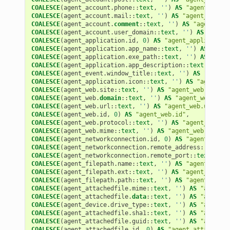
COALESCE
(
agent_account
.
phone
::
text
,
''
)
AS
"agent_accou
COALESCE
(
agent_account
.
mail
::
text
,
''
)
AS
"agent_accoun
COALESCE
(
agent_account
.
comment
::
text
,
''
)
AS
"agent_acc
COALESCE
(
agent_account
.
user_domain
::
text
,
''
)
AS
"agent
COALESCE
(
agent_application
.
id
,
0
)
AS
"agent_application
COALESCE
(
agent_application
.
app_name
::
text
,
''
)
AS
"agen
COALESCE
(
agent_application
.
exe_path
::
text
,
''
)
AS
"agen
COALESCE
(
agent_application
.
app_description
::
text
,
''
)
A
COALESCE
(
agent_event
.
window_title
::
text
,
''
)
AS
"agent_
COALESCE
(
agent_application
.
icon
::
text
,
''
)
AS
"agent_ap
COALESCE
(
agent_web
.
site
::
text
,
''
)
AS
"agent_web.site"
,
COALESCE
(
agent_web
.
domain
::
text
,
''
)
AS
"agent_web.doma
COALESCE
(
agent_web
.
url
::
text
,
''
)
AS
"agent_web.url"
,
COALESCE
(
agent_web
.
id
,
0
)
AS
"agent_web.id"
,
COALESCE
(
agent_web
.
protocol
::
text
,
''
)
AS
"agent_web.pr
COALESCE
(
agent_web
.
mime
::
text
,
''
)
AS
"agent_web.mime"
,
COALESCE
(
agent_networkconnection
.
id
,
0
)
AS
"agent_netwo
COALESCE
(
agent_networkconnection
.
remote_address
::
text
,
COALESCE
(
agent_networkconnection
.
remote_port
::
text
,
''
)
COALESCE
(
agent_filepath
.
name
::
text
,
''
)
AS
"agent_filep
COALESCE
(
agent_filepath
.
ext
::
text
,
''
)
AS
"agent_filepa
COALESCE
(
agent_filepath
.
path
::
text
,
''
)
AS
"agent_filep
COALESCE
(
agent_attachedfile
.
mime
::
text
,
''
)
AS
"agent_a
COALESCE
(
agent_attachedfile
.
data
::
text
,
''
)
AS
"agent_a
COALESCE
(
agent_device
.
drive_type
::
text
,
''
)
AS
"agent_d
COALESCE
(
agent_attachedfile
.
sha1
::
text
,
''
)
AS
"agent_a
COALESCE
(
agent_attachedfile
.
guid
::
text
,
''
)
AS
"agent_a
COALESCE
(
agent_attachedfile
.
id
,
0
)
AS
"agent_attachedfi