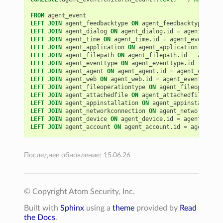
FROM
agent_event
LEFT
JOIN
agent_feedbacktype
ON
agent_feedbacktype
.
id
=
LEFT
JOIN
agent_dialog
ON
agent_dialog
.
id
=
agent_event
LEFT
JOIN
agent_time
ON
agent_time
.
id
=
agent_event
.
tim
LEFT
JOIN
agent_application
ON
agent_application
.
id
=
a
LEFT
JOIN
agent_filepath
ON
agent_filepath
.
id
=
agent_e
LEFT
JOIN
agent_eventtype
ON
agent_eventtype
.
id
=
agent
LEFT
JOIN
agent_agent
ON
agent_agent
.
id
=
agent_event
.
a
LEFT
JOIN
agent_web
ON
agent_web
.
id
=
agent_event
.
web_d
LEFT
JOIN
agent_fileoperationtype
ON
agent_fileoperatio
LEFT
JOIN
agent_attachedfile
ON
agent_attachedfile
.
id
=
LEFT
JOIN
agent_appinstallation
ON
agent_appinstallatio
LEFT
JOIN
agent_networkconnection
ON
agent_networkconne
LEFT
JOIN
agent_device
ON
agent_device
.
id
=
agent_event
LEFT
JOIN
agent_account
ON
agent_account
.
id
=
agent_eve
Последнее обновление: 15.06.26
© Copyright Atom Security, Inc.
Built with
Sphinx
using a
theme
provided by
Read
the Docs
.