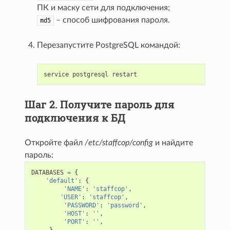
ПК и маску сети для подключения;
– способ шифрования пароля.
md5
Перезапустите PostgreSQL командой:
service
postgresql
restart
Шаг 2. Получите пароль для
подключения к БД
Откройте файл
/etc/staffcop/config
и найдите
пароль:
DATABASES
=
{
'default'
:
{
'NAME'
:
'staffcop'
,
'USER'
:
'staffcop'
,
'PASSWORD'
:
'password'
,
'HOST'
:
''
,
'PORT'
:
''
,
}