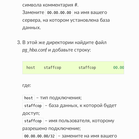
символа комментария #.
Замените
на имя вашего
00.00.00.00
сервера, на котором установлена база
данных.
В этой же директории найдите файл
pg_hba.conf
и добавьте строку:
host
staffcop
staffcop
00.00.00.00
где:
– тип подключения;
host
– база данных, к которой будет
staffcop
доступ;
– имя пользователя, которому
staffcop
разрешено подключение;
– замените на имя вашего
00.00.00.00/32