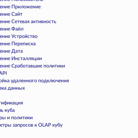
ение Приложение
ение Сайт
ение Сетевая активность
ение Файл
ение Устройство
ение Переписка
ение Дата
ение Инсталляции
ение Сработавшие политики
API
ойка удаленного подключения
зка данных
тификация
ь куба
ры и политики
етры запросов к OLAP кубу
ы