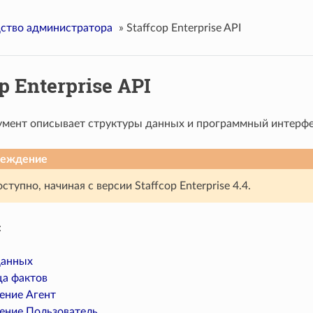
ство администратора
»
Staffcop Enterprise API
p Enterprise API
мент описывает структуры данных и программный интерфейс
реждение
ступно, начиная с версии Staffcop Enterprise 4.4.
:
данных
ца фактов
ение Агент
ение Пользователь