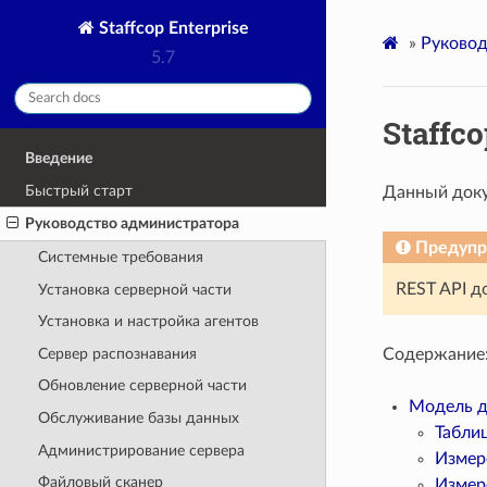
Staffcop Enterprise
»
Руковод
5.7
Staffco
Введение
Быстрый старт
Данный доку
Руководство администратора
Предуп
Системные требования
REST API до
Установка серверной части
Установка и настройка агентов
Cервер распознавания
Cодержание
Обновление серверной части
Модель 
Обслуживание базы данных
Табли
Администрирование сервера
Измер
Файловый сканер
Измер