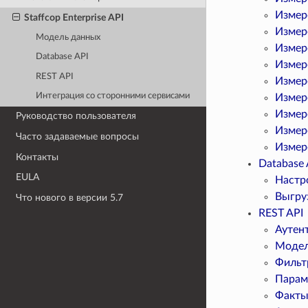
Измер
Staffcop Enterprise API
Измер
Модель данных
Измер
Database API
Измер
REST API
Измер
Интеграция со сторонними сервисами
Измер
Измер
Руководство пользователя
Измер
Часто задаваемые вопросы
Измер
Контакты
Database 
EULA
Настр
Выгру
Что нового в версии 5.7
REST API
Аутен
Модел
Фильт
Парам
Факт