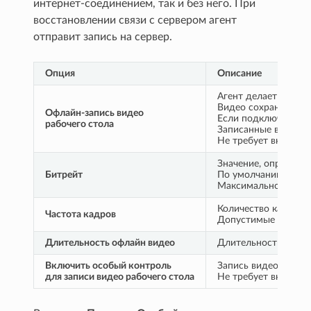
интернет-соединением, так и без него. При
восстановлении связи с сервером агент
отправит запись на сервер.
Опция
Описание
Агент делает запись
Видео сохраняется н
Офлайн-запись видео
Если подключения с 
рабочего стола
Записанные видео м
Не требует включе
Значение, определяю
Битрейт
По умолчанию уста
Максимальное знач
Количество кадров в
Частота кадров
Допустимые значени
Длительность офлайн видео
Длительность запис
Включить особый контроль
Запись видео рабоч
для записи видео рабочего стола
Не требует включе