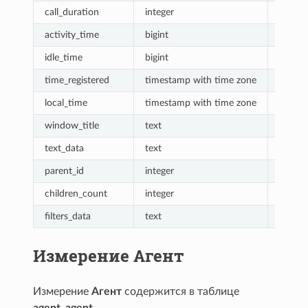
call_duration
integer
Мера 
activity_time
bigint
Мера 
idle_time
bigint
Мера 
time_registered
timestamp with time zone
Время
local_time
timestamp with time zone
Локал
window_title
text
Загол
text_data
text
Текст
parent_id
integer
Родит
children_count
integer
Число
filters_data
text
Данны
Измерение Агент
Измерение
Агент
содержится в таблице
agent_agent
.