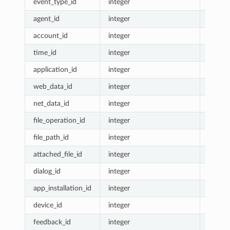
event_type_id
integer
Измер
agent_id
integer
Измер
account_id
integer
Измер
time_id
integer
Измер
application_id
integer
Измер
web_data_id
integer
Измер
net_data_id
integer
Измер
file_operation_id
integer
Измер
file_path_id
integer
Измер
attached_file_id
integer
Измер
dialog_id
integer
Измер
app_installation_id
integer
Измер
device_id
integer
Измер
feedback_id
integer
Измер