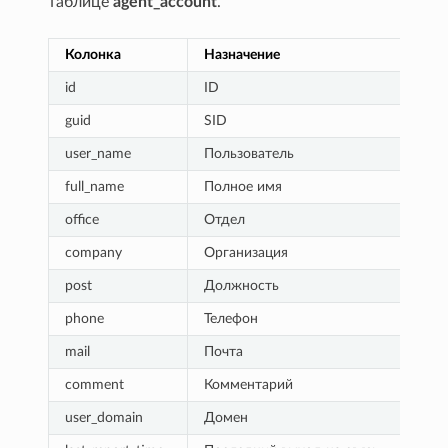
таблице
agent_account
.
Колонка
Назначение
id
ID
guid
SID
user_name
Пользователь
full_name
Полное имя
office
Отдел
company
Организация
post
Должность
phone
Телефон
mail
Почта
comment
Комментарий
user_domain
Домен