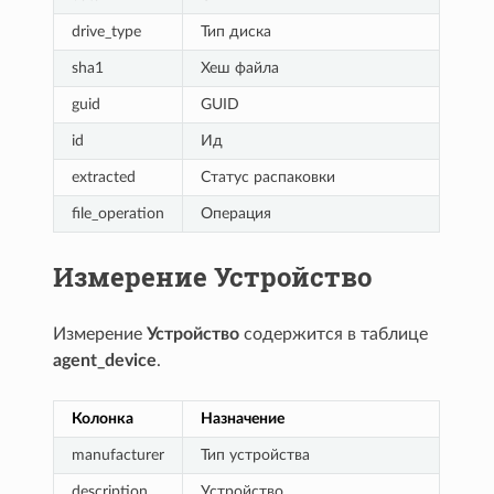
drive_type
Тип диска
sha1
Хеш файла
guid
GUID
id
Ид
extracted
Статус распаковки
file_operation
Операция
Измерение Устройство
Измерение
Устройство
содержится в таблице
agent_device
.
Колонка
Назначение
manufacturer
Тип устройства
description
Устройство