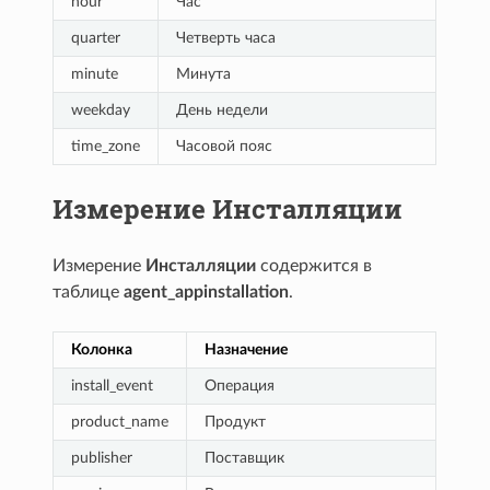
hour
Час
quarter
Четверть часа
minute
Минута
weekday
День недели
time_zone
Часовой пояс
Измерение Инсталляции
Измерение
Инсталляции
содержится в
таблице
agent_appinstallation
.
Колонка
Назначение
install_event
Операция
product_name
Продукт
publisher
Поставщик