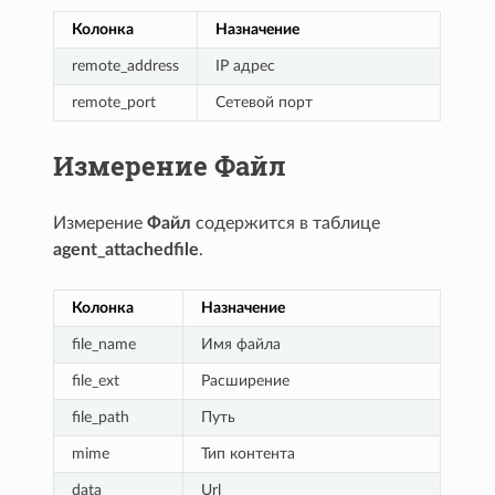
Колонка
Назначение
remote_address
IP адрес
remote_port
Сетевой порт
Измерение Файл
Измерение
Файл
содержится в таблице
agent_attachedfile
.
Колонка
Назначение
file_name
Имя файла
file_ext
Расширение
file_path
Путь
mime
Тип контента
data
Url