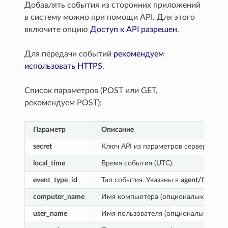
Добавлять события из сторонних приложений
в систему можно при помощи API. Для этого
включите опцию
Доступ к API разрешен
.
Для передачи событий
рекомендуем
использовать HTTPS
.
Список параметров (POST или GET,
рекомендуем POST):
Параметр
Описание
secret
Ключ API из параметров сервера.
local_time
Время события (UTC).
event_type_id
Тип события. Указаны в
agent/fixtures
computer_name
Имя компьютера (опционально).
user_name
Имя пользователя (опционально). Ук