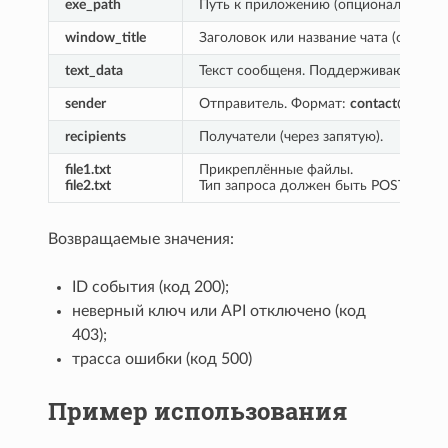
exe_path
Путь к приложению (опционально). У
window_title
Заголовок или название чата (опциона
text_data
Текст сообщеня. Поддерживаются бе
sender
Отправитель. Формат:
contact@doma
recipients
Получатели (через запятую).
file1.txt
Прикреплённые файлы.
file2.txt
Тип запроса должен быть POST
multi
Возвращаемые значения:
ID события (код 200);
неверный ключ или API отключено (код
403);
трасса ошибки (код 500)
Пример использования