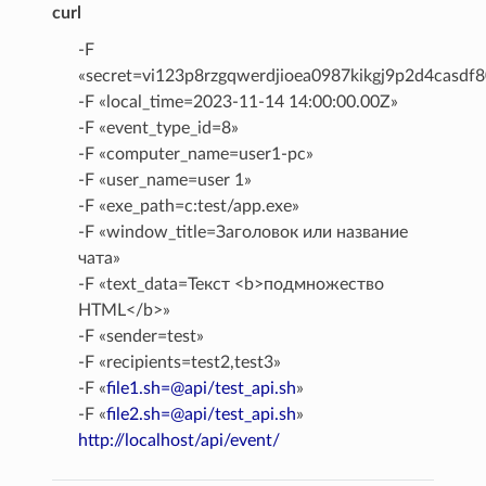
curl
-F
«secret=vi123p8rzgqwerdjioea0987kikgj9p2d4casd
-F «local_time=2023-11-14 14:00:00.00Z»
-F «event_type_id=8»
-F «computer_name=user1-pc»
-F «user_name=user 1»
-F «exe_path=c:test/app.exe»
-F «window_title=Заголовок или название
чата»
-F «text_data=Текст <b>подмножество
HTML</b>»
-F «sender=test»
-F «recipients=test2,test3»
-F «
file1
.
sh=
@
api/test_api
.
sh
»
-F «
file2
.
sh=
@
api/test_api
.
sh
»
http://localhost/api/event/