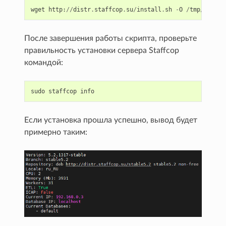
wget
http
:
//
distr
.
staffcop
.
su
/
install
.
sh
-
O
/
tmp
/
instal
После завершения работы скрипта, проверьте
правильность установки сервера Staffcop
командой:
sudo
staffcop
info
Если установка прошла успешно, вывод будет
примерно таким: