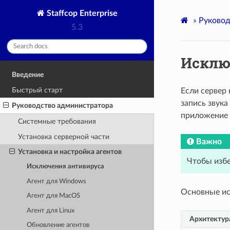
Staffcop Enterprise
»
Руковод
5.3
Исклю
Введение
Быстрый старт
Если сервер
запись звука
Руководство администратора
приложение м
Системные требования
Установка серверной части
Важно
Установка и настройка агентов
Чтобы избе
Исключения антивируса
Агент для Windows
Основные ис
Агент для MacOS
Агент для Linux
Архитектур
Обновление агентов