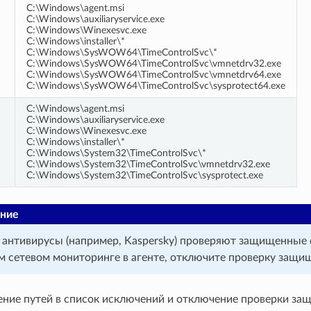
C:\Windows\agent.msi
C:\Windows\auxiliaryservice.exe
C:\Windows\Winexesvc.exe
C:\Windows\installer\*
C:\Windows\SysWOW64\TimeControlSvc\*
C:\Windows\SysWOW64\TimeControlSvc\vmnetdrv32.exe
C:\Windows\SysWOW64\TimeControlSvc\vmnetdrv64.exe
C:\Windows\SysWOW64\TimeControlSvc\sysprotect64.exe
C:\Windows\agent.msi
C:\Windows\auxiliaryservice.exe
C:\Windows\Winexesvc.exe
C:\Windows\installer\*
C:\Windows\System32\TimeControlSvc\*
C:\Windows\System32\TimeControlSvc\vmnetdrv32.exe
C:\Windows\System32\TimeControlSvc\sysprotect.exe
ние
антивирусы (например, Kaspersky) проверяют защищенные 
 сетевом мониторинге в агенте, отключите проверку защищ
ение путей в список исключений и отключение проверки за