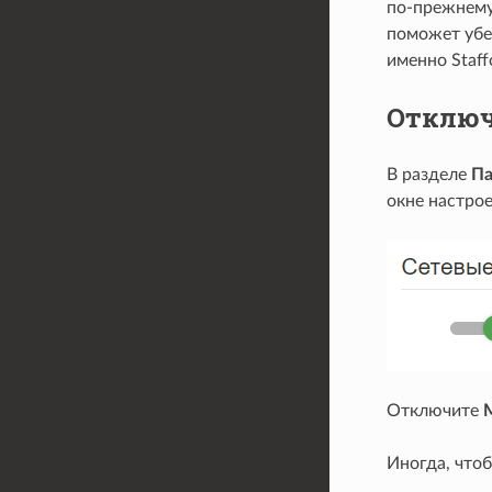
по-прежнему
поможет убе
именно Staff
Отключ
В разделе
Па
окне настрое
Отключите
Иногда, чтоб