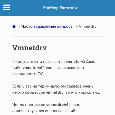
Staffcop Enterprise
»
Часто задаваемые вопросы
»
Vmnetdrv
Vmnetdrv
Процесс агента называется
vmnetdrv32.exe
либо
vmnetdrv64.exe
в зависимости от
разрядности ОС.
Если у вас на терминальном сервере очень
много процессов
vmnetdrv
, то это нормально.
Число процессов
vmnetdrv64
равно
количеству залогиненных сессий