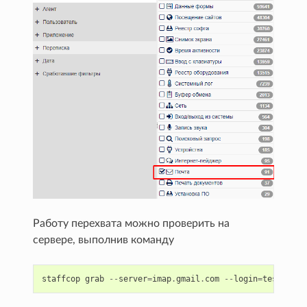
Работу перехвата можно проверить на
сервере, выполнив команду
staffcop
grab
--
server
=
imap
.
gmail
.
com
--
login
=
test
@gmai