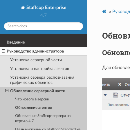
Staffcop Enterprise
»
Руковод
4.7
Обнов
Введение
Обновл
Руководство администратора
Установка серверной части
Для обновле
Установка и настройка агентов
Установка сервера распознавания
графических объектов
Обновление серверной части
Что нового в версии
Обновление агентов
Обновление Staffcop-сервера на
версию 4.7
План миграции со Staffcop Standard на