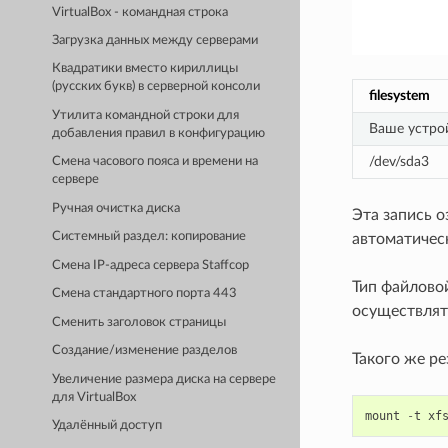
VirtualBox - командная строка
Загрузка данных между серверами
Квадратики вместо кириллицы
(русских букв) в cерверной консоли
filesystem
Утилита командной строки для
Ваше устро
добавления правил в конфигурацию
/dev/sda3
Смена часового пояса и времени на
сервере
Ручная очистка диска
Эта запись о
Системный раздел: копирование
автоматическ
Смена IP-адреса сервера Staffcop
Тип файлово
Смена стандартного порта 443
осуществлят
Сменить заголовок страницы
Создание/изменение разделов
Такого же р
Увеличение размера диска на сервере
для VirtualBox
mount
-
t
xf
Удалённый доступ