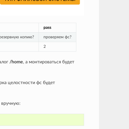
pass
резервную копию?
проверяем фс?
2
алог
/home
, а монтироваться будет
ерка целостности фс будет
 вручную: