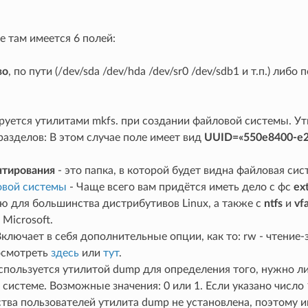
 там имеется 6 полей:
во
, по пути (/dev/sda /dev/hda /dev/sr0 /dev/sdb1 и т.п.) либ
руется утилитами mkfs. при создании файловой системы. У
разделов: В этом случае поле имеет вид
UUID=«550e8400-e2
нтирования
- это папка, в которой будет видна файловая си
овой системы
- Чаще всего вам придётся иметь дело с фс
ex
ю для большинства дистрибутивов Linux, а также с
ntfs
и
vf
Microsoft.
Включает в себя дополнительные опции, как то: rw - чтение-з
осмотреть
здесь
или
тут
.
спользуется утилитой dump для определения того, нужно л
системе. Возможные значения: 0 или 1. Если указано число
ва пользователей утилита dump не установлена, поэтому им