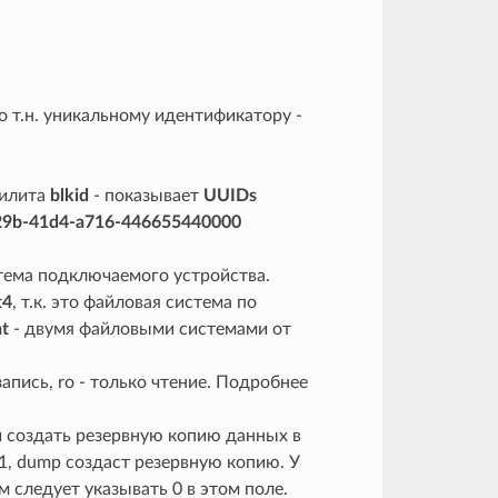
о по т.н. уникальному идентификатору -
тилита
blkid
- показывает
UUIDs
9b-41d4-a716-446655440000
стема подключаемого устройства.
t4
, т.к. это файловая система по
at
- двумя файловыми системами от
апись, ro - только чтение. Подробнее
и создать резервную копию данных в
 1, dump создаст резервную копию. У
 следует указывать 0 в этом поле.