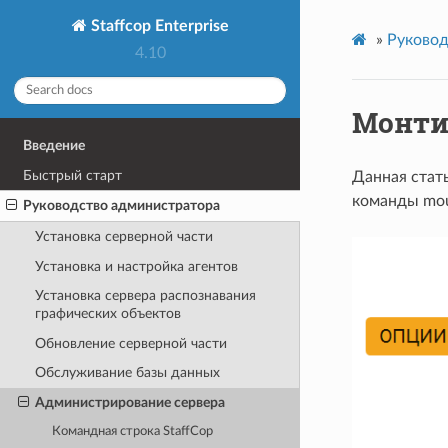
Staffcop Enterprise
»
Руковод
4.10
Монти
Введение
Быстрый старт
Данная стать
команды mou
Руководство администратора
Установка серверной части
Установка и настройка агентов
Установка сервера распознавания
графических объектов
Обновление серверной части
Обслуживание базы данных
Администрирование сервера
Командная строка StaffCop