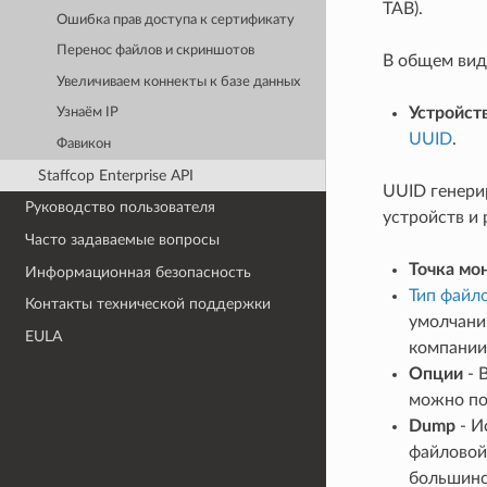
TAB).
Ошибка прав доступа к сертификату
Перенос файлов и скриншотов
В общем виде
Увеличиваем коннекты к базе данных
Устройст
Узнаём IP
UUID
.
Фавикон
Staffcop Enterprise API
UUID генери
Руководство пользователя
устройств и 
Часто задаваемые вопросы
Точка мо
Информационная безопасность
Тип файл
Контакты технической поддержки
умолчани
EULA
компании 
Опции
- 
можно п
Dump
- И
файловой 
большинст