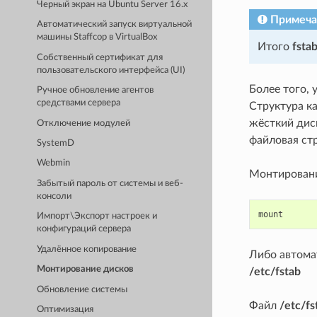
Черный экран на Ubuntu Server 16.x
Примеча
Автоматический запуск виртуальной
машины Staffcop в VirtualBox
Итого
fsta
Cобственный сертификат для
пользовательского интерфейса (UI)
Более того, 
Ручное обновление агентов
средствами сервера
Структура ка
жёсткий диск
Отключение модулей
файловая ст
SystemD
Webmin
Монтировани
Забытый пароль от системы и веб-
консоли
mount
Импорт\Экспорт настроек и
конфигураций сервера
Удалённое копирование
Либо автома
Монтирование дисков
/etc/fstab
Обновление системы
Файл
/etc/fs
Оптимизация