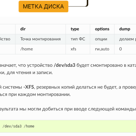
dir
type
options
dump
йство
Точка монтирования
тип ФС
опции
делаем 
/home
xfs
rw,auto
0
значает, что устройство
/dev/sda3
будет смонтировано в кат
и, для чтения и записи.
й системы
-XFS
, резервных копий делаться не будет, а пров
ься при каждом монтировании.
езультата мы могли добиться при вводе следующей команды
s
/
dev
/
sda3
/
home