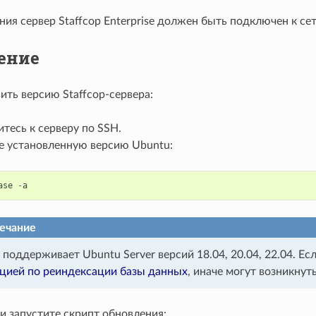
ия сервер Staffcop Enterprise должен быть подключен к сет
ение
ить версию Staffcop-сервера:
тесь к серверу по SSH.
е установленную версию Ubuntu:
ase
-
a
ечание
p поддерживает Ubuntu Server версий 18.04, 20.04, 22.04. Е
цией по реиндексации базы данных
, иначе могут возникнут
и запустите скрипт обновления: