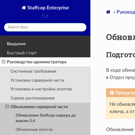
Staffcop Enterprise
»
Руковод
5.6
Обновл
Введение
Подгот
Быстрый старт
Руководство администратора
В ходе обнов
Системные требования
в Отдел про
Установка серверной части
Установка и настройка агентов
Предуп
Cервер распознавания
Не обновля
Обновление серверной части
ключа, а о
Обновление Staffcop-сервера до
версии 5.6
Обновление 
Обновление агентов