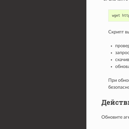
wget
htt
Скрипт в
прове
запрос
скачи
обновл
При обно
безопасно
Действ
Обновите аг