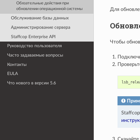
Обязательные действия при
Для обновлен
обновлении операционной системы
Обслуживание базы данных
Обновл
Администрирование сервера
Staffcop Enterprise API
Чтобы обнов
Руководство пользователя
Часто задаваемые вопросы
Подключи
Проверьт
Контакты
EULA
lsb_rele
Что нового в версии 5.6
Прим
Staffco
инструк
Скачайте 