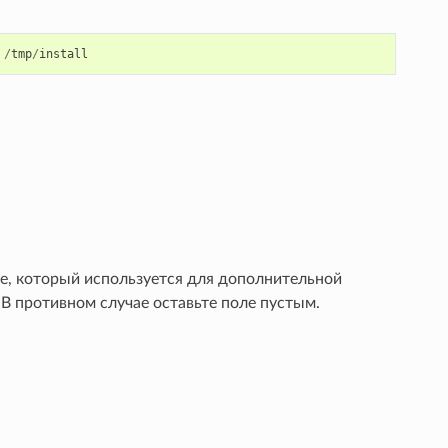
/
tmp
/
install
se, который используется для дополнительной
 В противном случае оставьте поле пустым.