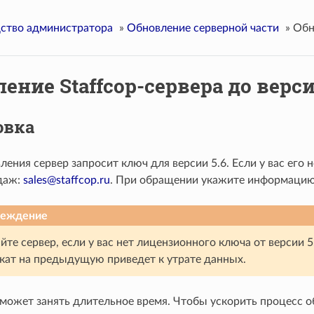
ство администратора
»
Обновление серверной части
»
Обн
ение Staffcop-сервера до верси
овка
ления сервер запросит ключ для версии 5.6. Если у вас его 
даж:
sales
@
staffcop
.
ru
. При обращении укажите информацию о
реждение
йте сервер, если у вас нет лицензионного ключа от версии 5
ткат на предыдущую приведет к утрате данных.
может занять длительное время. Чтобы ускорить процесс 