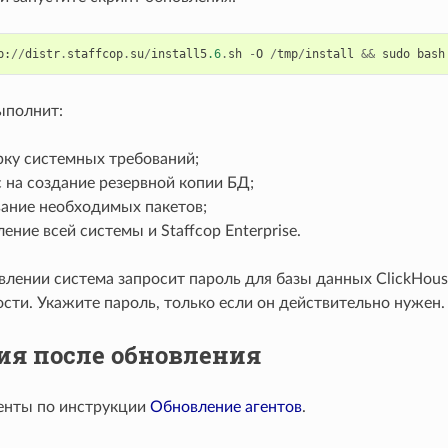
p
:
//
distr
.
staffcop
.
su
/
install5
.6
.
sh
-
O
/
tmp
/
install
&&
sudo
bash
ыполнит:
рку системных требований;
 на создание резервной копии БД;
вание необходимых пакетов;
ение всей системы и Staffcop Enterprise.
влении система запросит пароль для базы данных ClickHou
сти. Укажите пароль, только если он действительно нужен.
ия после обновления
енты по инструкции
Обновление агентов
.