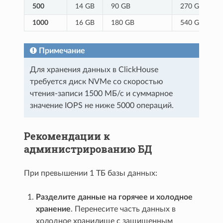
500
14 GB
90 GB
270 GB
1000
16 GB
180 GB
540 GB
Примечание
Для хранения данных в ClickHouse
требуется диск NVMe со скоростью
чтения-записи 1500 МБ/с и суммарное
значение IOPS не ниже 5000 операций.
Рекомендации к
администрированию БД
При превышении 1 ТБ базы данных:
Разделите данные на горячее и холодное
хранение
. Перенесите часть данных в
холодное хранилище с защищенным