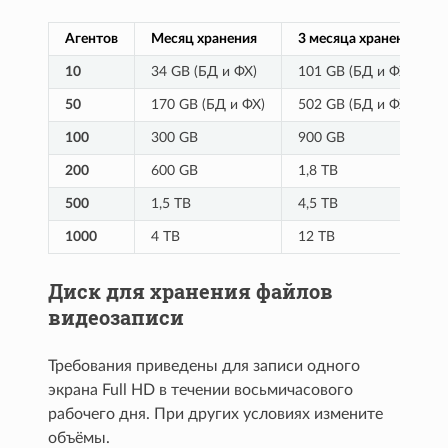
Агентов
Месяц хранения
3 месяца хранения
10
34 GB (БД и ФХ)
101 GB (БД и ФХ)
50
170 GB (БД и ФХ)
502 GB (БД и ФХ)
100
300 GB
900 GB
200
600 GB
1,8 TB
500
1,5 TB
4,5 TB
1000
4 TB
12 TB
Диск для хранения файлов
видеозаписи
Требования приведены для записи одного
экрана Full HD в течении восьмичасового
рабочего дня. При других условиях измените
объёмы.