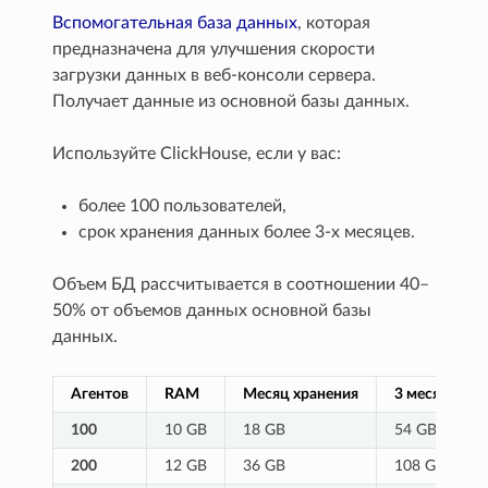
Вспомогательная база данных
, которая
предназначена для улучшения скорости
загрузки данных в веб-консоли сервера.
Получает данные из основной базы данных.
Используйте ClickHouse, если у вас:
более 100 пользователей,
срок хранения данных более 3-х месяцев.
Объем БД рассчитывается в соотношении 40–
50% от объемов данных основной базы
данных.
Агентов
RAM
Месяц хранения
3 месяца хра
100
10 GB
18 GB
54 GB
200
12 GB
36 GB
108 GB