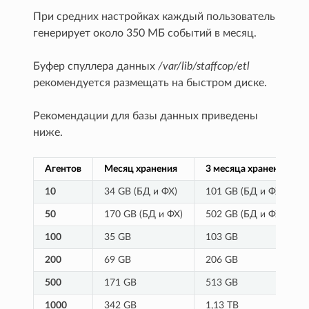
При средних настройках каждый пользователь
генерирует около 350 МБ событий в месяц.
Буфер спуллера данных
/var/lib/staffcop/etl
рекомендуется размещать на быстром диске.
Рекомендации для базы данных приведены
ниже.
Агентов
Месяц хранения
3 месяца хранения
10
34 GB (БД и ФХ)
101 GB (БД и ФХ)
50
170 GB (БД и ФХ)
502 GB (БД и ФХ)
100
35 GB
103 GB
200
69 GB
206 GB
500
171 GB
513 GB
1000
342 GB
1,13 TB