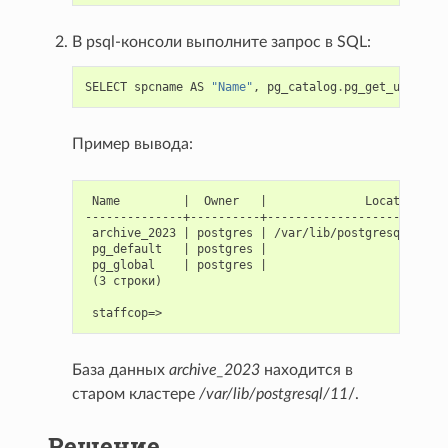
В psql-консоли выполните запрос в SQL:
SELECT
spcname
AS
"Name"
,
pg_catalog
.
pg_get_userbyi
Пример вывода:
 Name         |  Owner   |              Location

--------------+----------+--------------------------
 archive_2023 | postgres | /var/lib/postgresql/11/ar
 pg_default   | postgres |

 pg_global    | postgres |

 (3 строки)

База данных
archive_2023
находится в
старом кластере
/var/lib/postgresql/11
/.
Решение