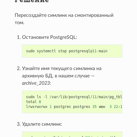
Пересоздайте симлинк на смонтированный
том.
Остановите PostgreSQL:
sudo
systemctl
stop
postgresql
@
11
-
main
Узнайте имя текущего симлинка на
архивную БД, в нашем случае —
archive_2023
:
sudo
ls
-
l
/
var
/
lib
/
postgresql
/
11
/
main
/
pg_tblspc
total
0
lrwxrwxrwx
1
postgres
postgres
35
июн
3
22
:
18
2493
Удалите симлинк: