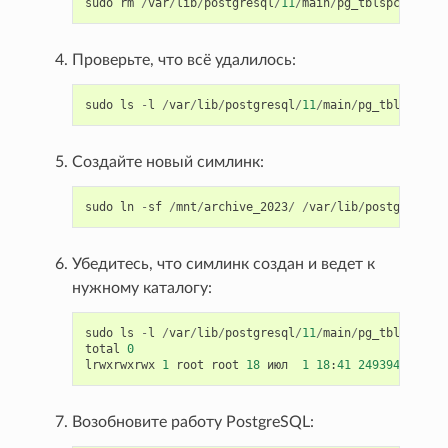
sudo
rm
/
var
/
lib
/
postgresql
/
11
/
main
/
pg_tblspc
/
24939
Проверьте, что всё удалилось:
sudo
ls
-
l
/
var
/
lib
/
postgresql
/
11
/
main
/
pg_tblspc
Создайте новый симлинк:
sudo
ln
-
sf
/
mnt
/
archive_2023
/
/
var
/
lib
/
postgresql
/
Убедитесь, что симлинк создан и ведет к
нужному каталогу:
sudo
ls
-
l
/
var
/
lib
/
postgresql
/
11
/
main
/
pg_tblspc
total
0
lrwxrwxrwx
1
root
root
18
июл
1
18
:
41
24939407
->
Возобновите работу PostgreSQL: