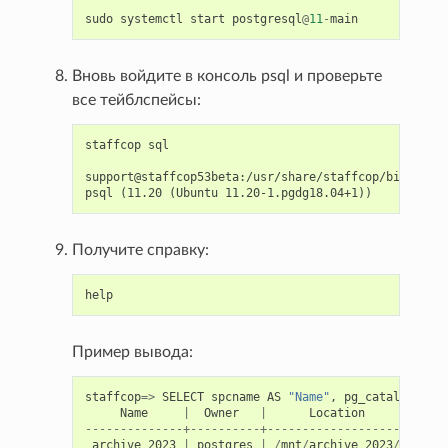
sudo
systemctl
start
postgresql
@
11
-
main
Вновь войдите в консоль psql и проверьте
все тейблспейсы:
staffcop sql

support@staffcop53beta:/usr/share/staffcop/bin$ staf
Получите справку:
help
Пример вывода:
staffcop
=>
SELECT
spcname
AS
"Name"
,
pg_catalog
.
pg_
Name
|
Owner
|
Location
--------------+----------+--------------------
archive_2023
|
postgres
|
/
mnt
/
archive_2023
/