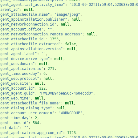
agent_agent.last_activity_time"
:
"2018-09-02T11:59:04.523638+00:
parent_id"
:
null
,
agent_attachedfile.mime"
:
"image/jpeg"
,
agent_appinstallation.publisher"
:
null
,
agent_networkconnection.id"
:
null
,
agent_account.office"
:
""
,
agent_networkconnection.remote_address"
:
null
,
agent_attachedfile.id"
:
1755
,
agent_attachedfile.extracted"
:
false
,
agent_appinstallation.version"
:
null
,
agent_agent.label"
:
""
,
agent_device.drive_type"
:
null
,
agent_web.domain"
:
null
,
agent_application.id"
:
271
,
agent_time.weekday"
:
6
,
agent_web.protocol"
:
null
,
agent_web.site"
:
null
,
agent_account.id"
:
322
,
agent_agent.guid"
:
"HWIDVB94bea50c-4604cbd0"
,
agent_web.mime"
:
null
,
agent_attachedfile.file_name"
:
null
,
agent_dialog.dialog_type"
:
null
,
agent_account.user_domain"
:
"WORKGROUP"
,
agent_time.day"
:
2
,
agent_time.id"
:
564
,
text_data"
:
""
,
agent_application.app_icon_id"
:
1723
,
agent_account.last_report_time"
:
"2018-09-02T12:00:09.255085+00: