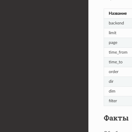
Название
backend
limit
page
time_from
time_to
order
dir
dim
filter
Факты