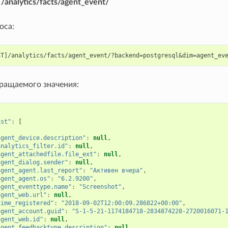
:
/analytics/facts/agent_event/
оса:
ращаемого значения:
ist"
:
[
agent_device.description"
:
null
,
analytics_filter.id"
:
null
,
agent_attachedfile.file_ext"
:
null
,
agent_dialog.sender"
:
null
,
agent_agent.last_report"
:
"Активен вчера"
,
agent_agent.os"
:
"6.2.9200"
,
agent_eventtype.name"
:
"Screenshot"
,
agent_web.url"
:
null
,
time_registered"
:
"2018-09-02T12:00:09.286822+00:00"
,
agent_account.guid"
:
"S-1-5-21-1174184718-2834874228-2720016071-
agent_web.id"
:
null
,
agent_feedbacktype.description"
:
null
,