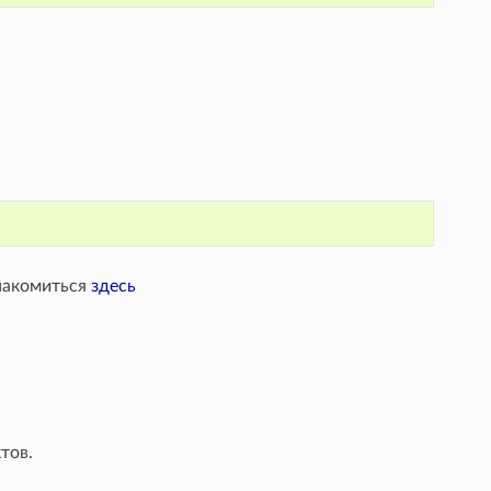
накомиться
здесь
тов.