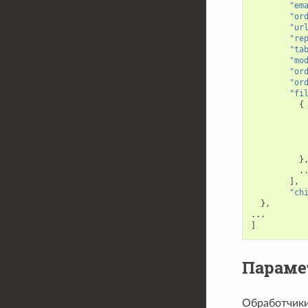
"em
"or
"ur
"re
"ta
"mo
"or
"or
"fi
{
}
.
],
"ch
},
...
]
Параме
Обработчики