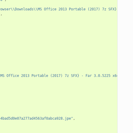
rowser\\Downloads\\MS Office 2013 Portable (2017) 7z SFX} - Far 
"
,
\MS Office 2013 Portable (2017) 7z SFX} - Far 3.0.5225 x64"
,
,
c4bad5d0e07a277ad4563af0abca928.jpe"
,