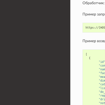
Обработчик
Пример запр
Пример возв
[
{
"id
"co
"na
"fa
"me
"di
"ca
"li
"do
"re
"dr
"no