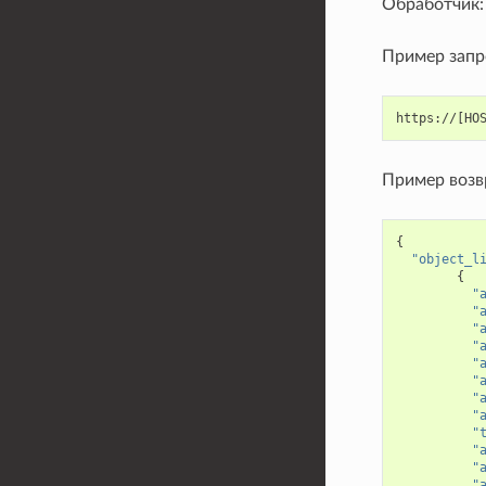
Обработчик
Пример запр
Пример возв
{
"object_l
{
"
"
"
"
"
"
"
"
"
"
"
"