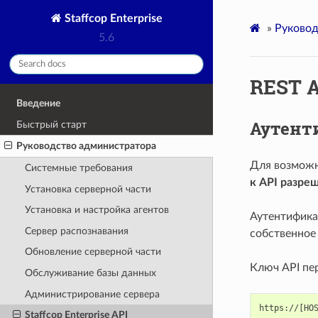
Staffcop Enterprise
»
Руковод
5.6
REST A
Введение
Аутент
Быстрый старт
Руководство администратора
Для возможн
Системные требования
к API разре
Установка серверной части
Установка и настройка агентов
Аутентификац
Cервер распознавания
собственное 
Обновление серверной части
Ключ API пе
Обслуживание базы данных
Администрирование сервера
Staffcop Enterprise API