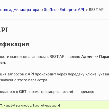
ство администратора
»
Staffcop Enterprise API
»
REST API
PI
ификация
ости выполнять запросы к REST API, в меню
Админ -> Пара
шен
.
ия запросов к API происходит через передачу ключа, указ
значение этого параметра.
редается в
GET
параметре запроса
secret
, например: