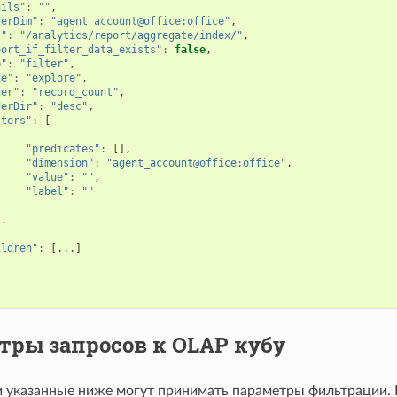
ails"
:
""
,
derDim"
:
"agent_account@office:office"
,
l"
:
"/analytics/report/aggregate/index/"
,
port_if_filter_data_exists"
:
false
,
b"
:
"filter"
,
de"
:
"explore"
,
der"
:
"record_count"
,
derDir"
:
"desc"
,
lters"
:
[
"predicates"
:
[],
"dimension"
:
"agent_account@office:office"
,
"value"
:
""
,
"label"
:
""
,
..
ildren"
:
[...]
тры запросов к OLAP кубу
 указанные ниже могут принимать параметры фильтрации. 