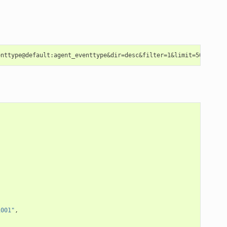
1001"
,