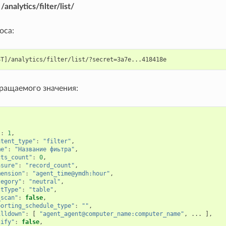
:
/analytics/filter/list/
оса:
ращаемого значения:
"
:
1
,
ntent_type"
:
"filter"
,
me"
:
"Название фиьтра"
,
cts_count"
:
0
,
asure"
:
"record_count"
,
mension"
:
"agent_time@ymdh:hour"
,
tegory"
:
"neutral"
,
stType"
:
"table"
,
_scan"
:
false
,
porting_schedule_type"
:
""
,
illdown"
:
[
"agent_agent@computer_name:computer_name"
,
...
],
tify"
:
false
,