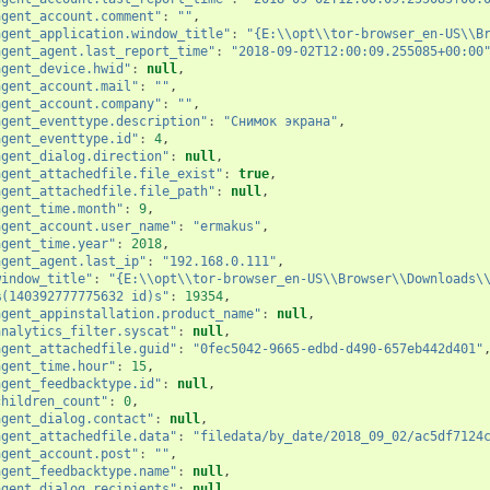
agent_account.comment"
:
""
,
agent_application.window_title"
:
"{E:\\opt\\tor-browser_en-US\\B
agent_agent.last_report_time"
:
"2018-09-02T12:00:09.255085+00:00
agent_device.hwid"
:
null
,
agent_account.mail"
:
""
,
agent_account.company"
:
""
,
agent_eventtype.description"
:
"Снимок экрана"
,
agent_eventtype.id"
:
4
,
agent_dialog.direction"
:
null
,
agent_attachedfile.file_exist"
:
true
,
agent_attachedfile.file_path"
:
null
,
agent_time.month"
:
9
,
agent_account.user_name"
:
"ermakus"
,
agent_time.year"
:
2018
,
agent_agent.last_ip"
:
"192.168.0.111"
,
window_title"
:
"{E:\\opt\\tor-browser_en-US\\Browser\\Downloads\
%(140392777775632 id)s"
:
19354
,
agent_appinstallation.product_name"
:
null
,
analytics_filter.syscat"
:
null
,
agent_attachedfile.guid"
:
"0fec5042-9665-edbd-d490-657eb442d401"
agent_time.hour"
:
15
,
agent_feedbacktype.id"
:
null
,
children_count"
:
0
,
agent_dialog.contact"
:
null
,
agent_attachedfile.data"
:
"filedata/by_date/2018_09_02/ac5df7124
agent_account.post"
:
""
,
agent_feedbacktype.name"
:
null
,
agent_dialog.recipients"
:
null
,