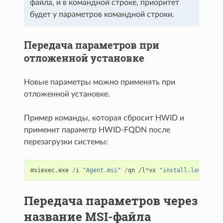
файла, и в командной строке, приоритет
будет у параметров командной строки.
Передача параметров при
отложенной установке
Новые параметры можно применять при
отложенной установке.
Пример команды, которая сбросит HWID и
применит параметр HWID-FQDN после
перезагрузки системы:
msiexec
.
exe
/
i
"Agent.msi"
/
qn
/
l
*
vx
"install.log"
GATE
Передача параметров через
название MSI-файла