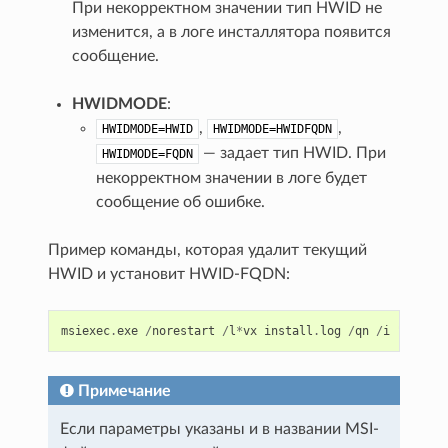
При некорректном значении тип HWID не
изменится, а в логе инсталлятора появится
сообщение.
HWIDMODE
:
,
,
HWIDMODE=HWID
HWIDMODE=HWIDFQDN
— задает тип HWID. При
HWIDMODE=FQDN
некорректном значении в логе будет
сообщение об ошибке.
Пример команды, которая удалит текущий
HWID и установит HWID-FQDN:
msiexec
.
exe
/
norestart
/
l
*
vx
install
.
log
/
qn
/
i
"C:\Win
Примечание
Если параметры указаны и в названии MSI-