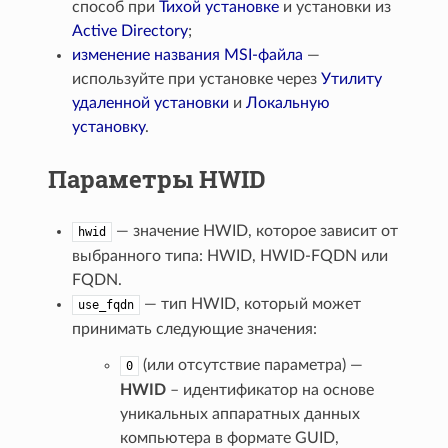
способ при
Тихой установке
и установки из
Active Directory
;
изменение названия MSI-файла
—
используйте при установке через
Утилиту
удаленной установки
и
Локальную
установку
.
Параметры HWID
— значение HWID, которое зависит от
hwid
выбранного типа: HWID, HWID-FQDN или
FQDN.
— тип HWID, который может
use_fqdn
принимать следующие значения:
(или отсутствие параметра) —
0
HWID
– идентификатор на основе
уникальных аппаратных данных
компьютера в формате GUID,