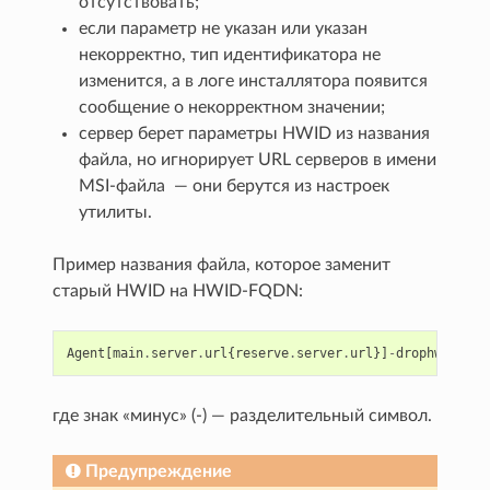
отсутствовать;
если параметр не указан или указан
некорректно, тип идентификатора не
изменится, а в логе инсталлятора появится
сообщение о некорректном значении;
сервер берет параметры HWID из названия
файла, но игнорирует URL серверов в имени
MSI-файла — они берутся из настроек
утилиты.
Пример названия файла, которое заменит
старый HWID на HWID-FQDN:
Agent
[
main
.
server
.
url
{
reserve
.
server
.
url
}]
-
drophwid
-
hwi
где знак «минус» (-) — разделительный символ.
Предупреждение