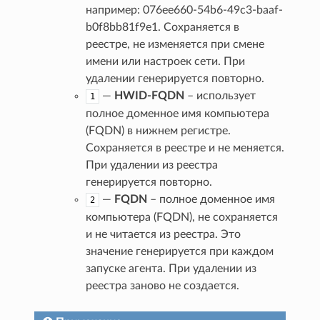
например: 076ee660-54b6-49c3-baaf-
b0f8bb81f9e1. Сохраняется в
реестре, не изменяется при смене
имени или настроек сети. При
удалении генерируется повторно.
—
HWID-FQDN
– использует
1
полное доменное имя компьютера
(FQDN) в нижнем регистре.
Сохраняется в реестре и не меняется.
При удалении из реестра
генерируется повторно.
—
FQDN
– полное доменное имя
2
компьютера (FQDN), не сохраняется
и не читается из реестра. Это
значение генерируется при каждом
запуске агента. При удалении из
реестра заново не создается.