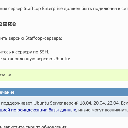
ия сервер Staffcop Enterprise должен быть подключен к сет
ение
ить версию Staffcop-сервера:
тесь к серверу по SSH.
е установленную версию Ubuntu:
ase
-
a
ечание
p поддерживает Ubuntu Server версий 18.04, 20.04, 22.04. Е
цией по реиндексации базы данных
, иначе могут возникнут
и запустите скрипт обновления: