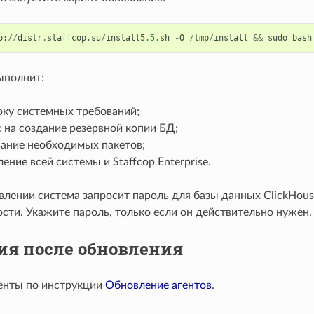
p
:
//
distr
.
staffcop
.
su
/
install5
.5
.
sh
-
O
/
tmp
/
install
&&
sudo
bash
ыполнит:
рку системных требований;
 на создание резервной копии БД;
вание необходимых пакетов;
ение всей системы и Staffcop Enterprise.
влении система запросит пароль для базы данных ClickHou
сти. Укажите пароль, только если он действительно нужен.
ия после обновления
енты по инструкции
Обновление агентов
.