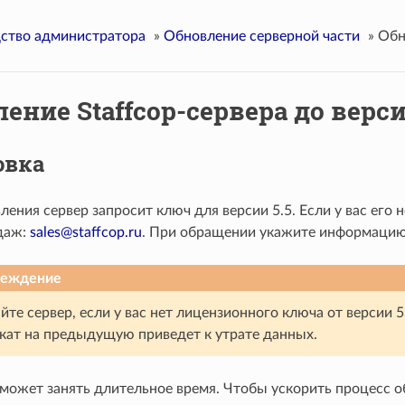
ство администратора
»
Обновление серверной части
»
Обн
ение Staffcop-сервера до верси
овка
ления сервер запросит ключ для версии 5.5. Если у вас его 
даж:
sales
@
staffcop
.
ru
. При обращении укажите информацию о
реждение
йте сервер, если у вас нет лицензионного ключа от версии 5
ткат на предыдущую приведет к утрате данных.
может занять длительное время. Чтобы ускорить процесс 