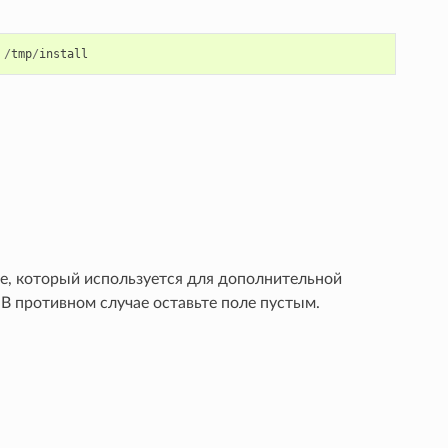
/
tmp
/
install
se, который используется для дополнительной
 В противном случае оставьте поле пустым.