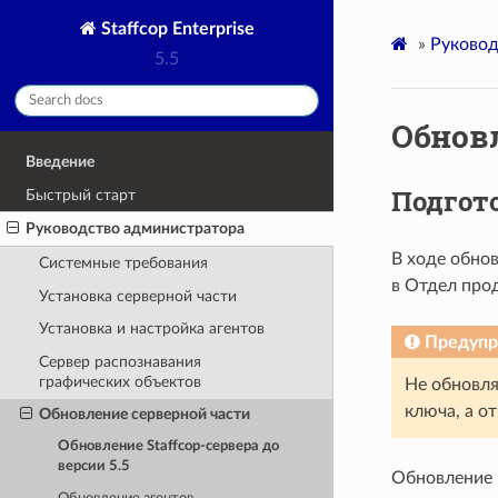
Staffcop Enterprise
»
Руковод
5.5
Обновл
Введение
Подгот
Быстрый старт
Руководство администратора
В ходе обнов
Системные требования
в Отдел про
Установка серверной части
Установка и настройка агентов
Предуп
Cервер распознавания
графических объектов
Не обновля
ключа, а о
Обновление серверной части
Обновление Staffcop-сервера до
версии 5.5
Обновление 