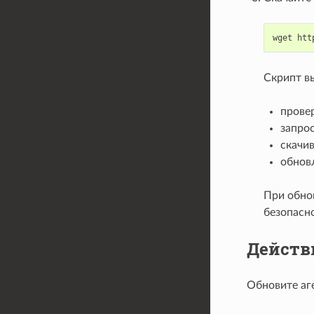
wget
htt
Скрипт в
прове
запрос
скачи
обновл
При обно
безопасно
Действ
Обновите аг