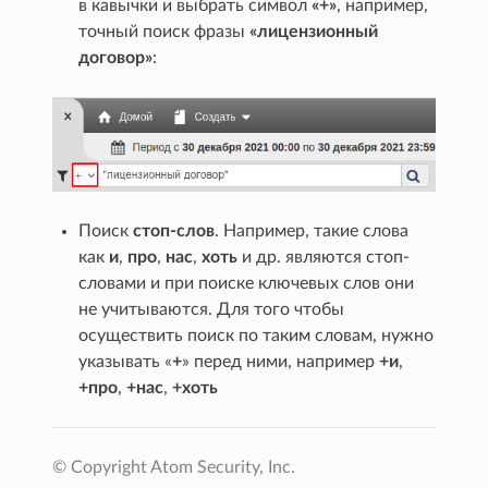
в кавычки и выбрать символ
«+»
, например,
точный поиск фразы
«лицензионный
договор»
:
Поиск
стоп-слов
. Например, такие слова
как
и
,
про
,
нас
,
хоть
и др. являются стоп-
словами и при поиске ключевых слов они
не учитываются. Для того чтобы
осуществить поиск по таким словам, нужно
указывать «
+
» перед ними, например
+и
,
+про
,
+нас
,
+хоть
© Copyright Atom Security, Inc.