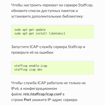
Чтобы настроить перехват на сервере Staffcop,
обновите список доступных пакетов и
установите дополнительную библиотеку:
sudo
apt
-
get
update
sudo
apt
-
get
install
libatomic1
Запустите ICAP-службу сервера Staffcop и
проверьте её на ошибки:
staffcop
enable
-
icap
staffcop
icap
dev
Чтобы служба ICAP работала не только на
IPv6, в конфигурационном
файле
/etc/staffcop/icap.conf
в
строке
Port
укажите IP-адрес сервера: