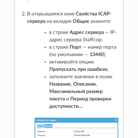
В открывшемся окне
Свойства ICAP-
сервера
на вкладке
Общие
укажите:
в строке
Адрес сервера
— IP-
адрес сервера Staffcop;
в строке
Порт
— номер порта
(по умолчанию —
13440
);
активируйте опцию
Пропускать при ошибках
;
заполните значения в полях
Название
,
Описание
,
Максимальный размер
пакета
и
Период проверки
доступности…
.