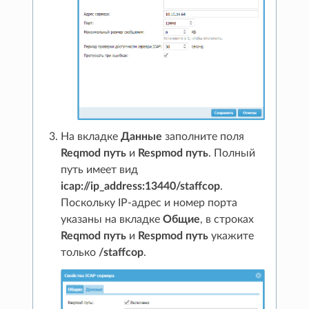
На вкладке
Данные
заполните поля
Reqmod путь
и
Respmod путь
. Полный
путь имеет вид
icap://ip_address:13440/staffcop
.
Поскольку IP-адрес и номер порта
указаны на вкладке
Общие
, в строках
Reqmod путь
и
Respmod путь
укажите
только
/staffcop
.