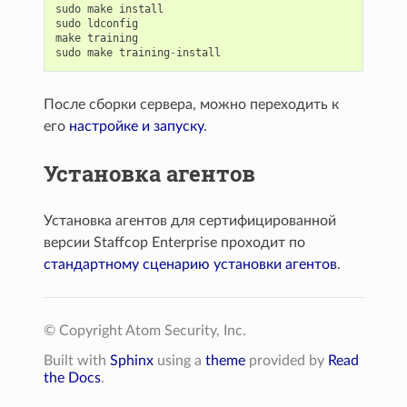
sudo
make
install
sudo
ldconfig
make
training
sudo
make
training
-
install
После сборки сервера, можно переходить к
его
настройке и запуску
.
Установка агентов
Установка агентов для сертифицированной
версии Staffcop Enterprise проходит по
стандартному сценарию установки агентов
.
© Copyright Atom Security, Inc.
Built with
Sphinx
using a
theme
provided by
Read
the Docs
.