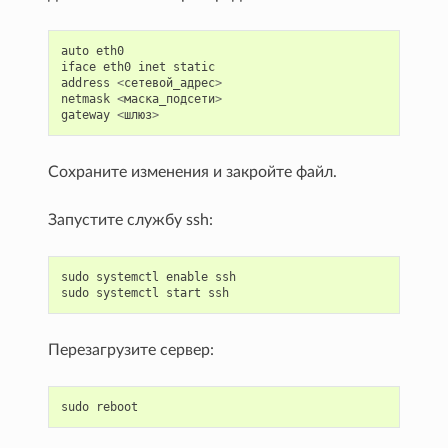
auto
eth0
iface
eth0
inet
static
address
<
сетевой_адрес
>
netmask
<
маска_подсети
>
gateway
<
шлюз
>
Сохраните изменения и закройте файл.
Запустите службу ssh:
sudo
systemctl
enable
ssh
sudo
systemctl
start
ssh
Перезагрузите сервер:
sudo
reboot