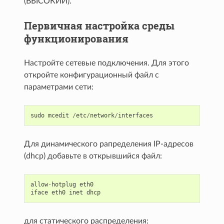
(ВЫСОКИЙ).
Первичная настройка среды
функционирования
Настройте сетевые подключения. Для этого
откройте конфигурационный файл с
параметрами сети:
sudo
mcedit
/
etc
/
network
/
interfaces
Для динамического рапределения IP-адресов
(dhcp) добавьте в открывшийся файл:
allow
-
hotplug
eth0
iface
eth0
inet
dhcp
для статического распределения: