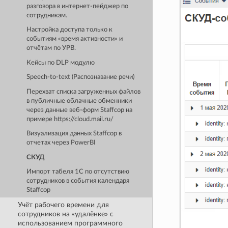
разговора в интернет-пейджер по
сотрудникам.
Настройка доступа только к
событиям «время активности» и
отчётам по УРВ.
Кейсы по DLP модулю
Speech-to-text (Распознавание речи)
Перехват списка загруженных файлов
в публичные облачные обменники
через данные веб-форм Staffcop на
примере https://cloud.mail.ru/
Визуализация данных Staffcop в
отчетах через PowerBI
СКУД
Импорт табеля 1С по отсутствию
сотрудников в события календаря
Staffcop
Учёт рабочего времени для
сотрудников на «удалёнке» с
использованием программного