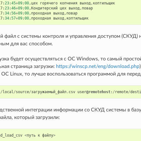
17
:
23
:
45
+
09
:
00
,
цех
горячего
копчения
выход
,
коптильщик
17
:
23
:
46
+
09
:
00
,
Кондитерский
цех
выход
,
повар
17
:
34
:
56
+
09
:
00
,
проходная
выход
,
повар
17
:
34
:
57
+
09
:
00
,
проходная
выход
,
коптильщик
 файл с системы контроля и управления доступом (СКУД) ну
ым для вас способом.
рузка будет осуществляться с ОС Windows, то самый прост
ьная страница загрузки:
https://winscp.net/eng/download.php
)
 ОС Linux, то лучше воспользоваться программой для перед
/
local
/
source
/
загружаемый_файл
.
csv
user
@remotehost
:
/
remote
/
dest
дственной интеграции информации со СКУД системы в базу 
файла, который загрузили:
ud_load_csv
<
путь
к
файлу
>