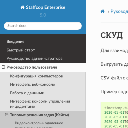
Staffcop Enterprise
»
Руковод
5.0
СКУД
Введение
Быстрый старт
Для взаимод
Руководство администратора
Выгрузить д
Руководство пользователя
Конфигурация компьютеров
CSV-файл с 
Интерфейс веб-консоли
Пример соде
Работа с данными
Интерфейс консоли управления
инцидентами
timestamp
,
t
2020
-
05
-
01
T
Типовые решения задач (Кейсы)
2020
-
05
-
01
T
2020
-
05
-
01
T
Видеоконтроль и удаленное
2020
-
05
-
01
T