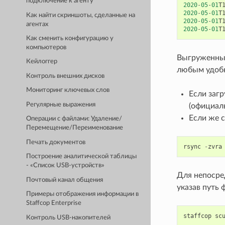
подключение к агенту
2020
-
05
-
01
T
2020
-
05
-
01
T
Как найти скриншоты, сделанные на
2020
-
05
-
01
T
агентах
2020
-
05
-
01
T
Как сменить конфигурацию у
компьютеров
Выгруженный
Кейлоггер
любым удобн
Контроль внешних дисков
Мониторинг ключевых слов
Если заг
Регулярные выражения
(официал
Если же с
Операции с файлами: Удаление/
Перемещение/Переименование
Печать документов
rsync
-
zvra
Построение аналитической таблицы
- «Список USB-устройств»
Для непосре
Почтовый канал общения
указав путь 
Примеры отображения информации в
Staffcop Enterprise
staffcop
sc
Контроль USB-накопителей