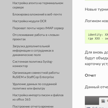
Настройка агента на терминальном
сервере
Новые турни
Блокировка вложений в веб-почте
Логином ново
Настройка модуля OCR
Перехват почты через IMAP сервер
identity
:
X
Отслеживание работы в «левых»
где
XXX
-
з
проектах
Загрузка дополнительной
информации о сотрудниках в
Для вновь д
динамические поля
будут объеди
Системная политика Syslog-
карточку уст
коннектор
Организация совместной работы
Отчет
RuSIEM и StaffCop Enterprise
Удаление данных по созданной
Данный отче
политике или фильтру
Настройка импорта писем и файлов
из office 365
Построение отчета времени