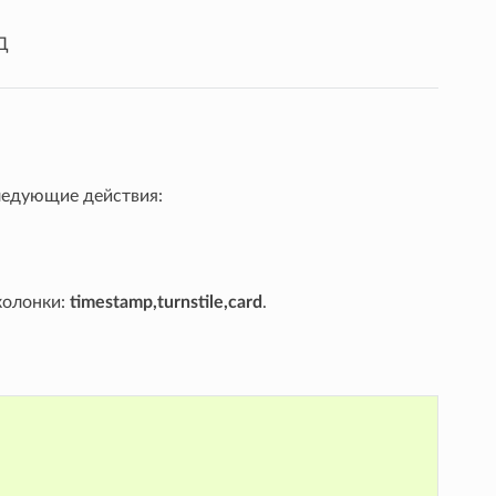
Д
ледующие действия:
колонки:
timestamp,turnstile,card
.