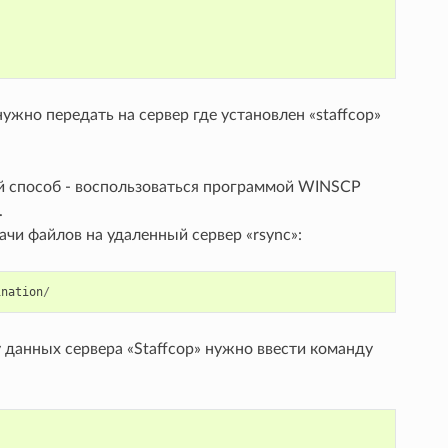
жно передать на сервер где установлен «staffcop»
ой способ - воспользоваться программой WINSCP
.
ачи файлов на удаленный сервер «rsync»:
ination
/
данных сервера «Staffcop» нужно ввести команду