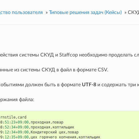
ство пользователя
»
Типовые решения задач (Кейсы)
»
СКУ
ействия системы СКУД и Staffcop необходимо проделать с
анные из системы СКУД в файл в формате CSV.
событиями должен быть в формате
UTF-8
и содержать три 
ржания файла:
urnstile
,
card
08
:
51
:
23
+
09
:
00
,
проходная
,
повар
08
:
52
:
34
+
09
:
00
,
проходная
,
коптильщик
09
:
12
:
34
+
09
:
00
,
Кондитерский
цех
,
повар
09
:
12
:
35
+
09
:
00
,
цех
горячего
копчения
,
коптильщик