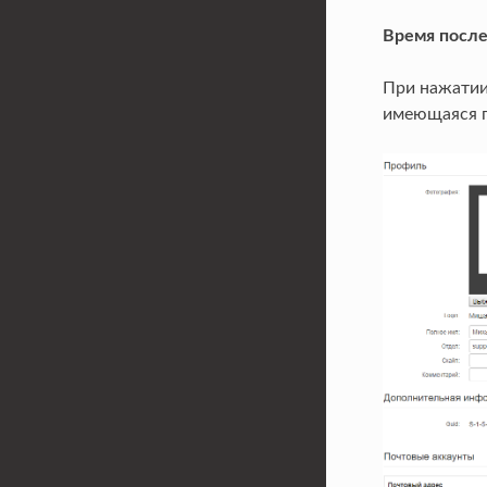
Время после
При нажатии 
имеющаяся п