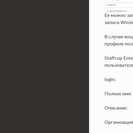
Ее можно за
записи Windo
В случае вх
профиле пол
Staffcop Ent
пользовател
login:
Полное имя:
Описание:
Организация