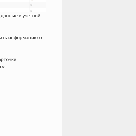
 данные в учетной
сить информацию о
арточке
ry: