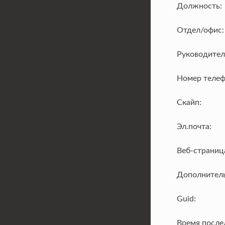
Должность:
Отдел/офис:
Руководител
Номер телеф
Скайп:
Эл.почта:
Веб-страниц
Дополнитель
Guid:
Время после