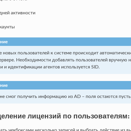
дней активности
каунты
ние
 новых пользователей к системе происходит автоматическ
сервере. Необходимости добавлять пользователей вручную н
и и идентификации агентов используется SID.
ние
 не смог получить информацию из AD – поля остаются пуст
еление лицензий по пользователям:
ть чекбоксами несколько записей и выбрать действие из 