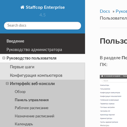
Staffcop Enterprise
Docs
»
Руко
4.5
Пользовател
Польз
Введение
Руководство администратора
В разделе
По
Руководство пользователя
ПК:
Первые шаги
Конфигурация компьютеров
Интерфейс веб-консоли
Обзор
Панель управления
Рабочее расписание
Назначение расписаний
Календарь