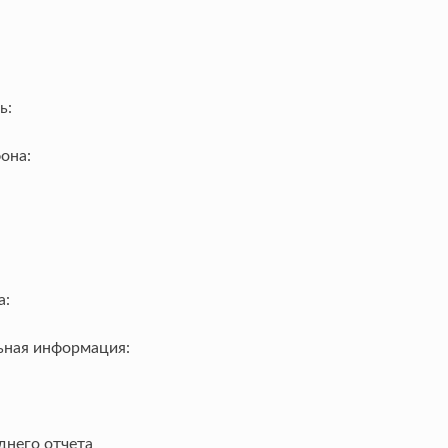
ь:
она:
а:
ная информация:
днего отчета