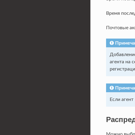
Время после
Почтовые ак
Примеча
Добавление
агента на 
регистраци
Примеча
Если агент
Распред
Можно выбра